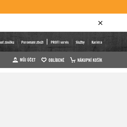
vat zásilku
Porovnání zboží
PROFI servis
Služby
Kariéra
MŮJ ÚČET
OBLÍBENÉ
NÁKUPNÍ KOŠÍK