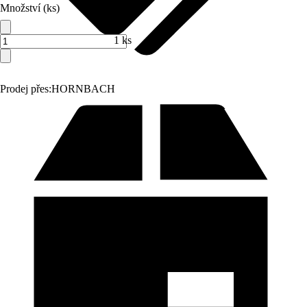
Množství (ks)
1 ks
Prodej přes:
HORNBACH