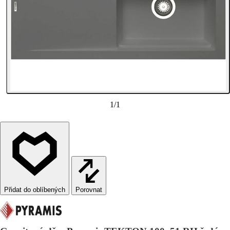
1
/
1
Porovnat