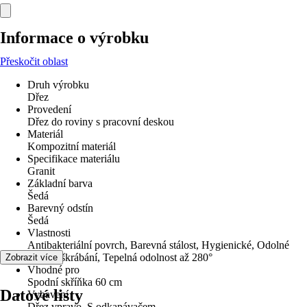
Informace o výrobku
Přeskočit oblast
Druh výrobku
Dřez
Provedení
Dřez do roviny s pracovní deskou
Materiál
Kompozitní materiál
Specifikace materiálu
Granit
Základní barva
Šedá
Barevný odstín
Šedá
Vlastnosti
Antibakteriální povrch, Barevná stálost, Hygienické, Odolné
proti poškrábání, Tepelná odolnost až 280°
Zobrazit více
Vhodné pro
Spodní skříňka 60 cm
Datové listy
Vybavení
Dřez vpravo, S odkapávačem