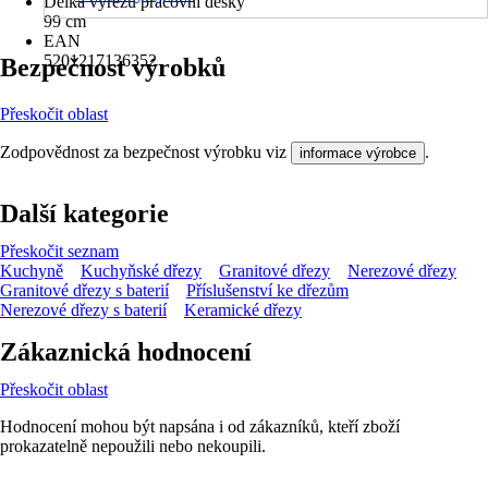
Délka výřezu pracovní desky
99 cm
EAN
5201217136352
Bezpečnost výrobků
Přeskočit oblast
Zodpovědnost za bezpečnost výrobku viz
.
informace výrobce
Další kategorie
Přeskočit seznam
Kuchyně
Kuchyňské dřezy
Granitové dřezy
Nerezové dřezy
Granitové dřezy s baterií
Příslušenství ke dřezům
Nerezové dřezy s baterií
Keramické dřezy
Zákaznická hodnocení
Přeskočit oblast
Hodnocení mohou být napsána i od zákazníků, kteří zboží
prokazatelně nepoužili nebo nekoupili.