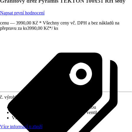
Granitový dřez Pyramis TEKTON 100x51 RH šedý
Napsat první hodnocení
cenu — 3990,00 Kč * Všechny ceny vč. DPH a bez nákladů na
přepravu za ks
3990,00 Kč
*
/
ks
č. výrobku
10453676
Provedení
:
Dřez do roviny s pracovní deskou
Vybavení výpusti
:
3 ½" Otočný sítkový ventil
Vhodné pro
:
Spodní skříňka 60 cm
Více informací o zboží