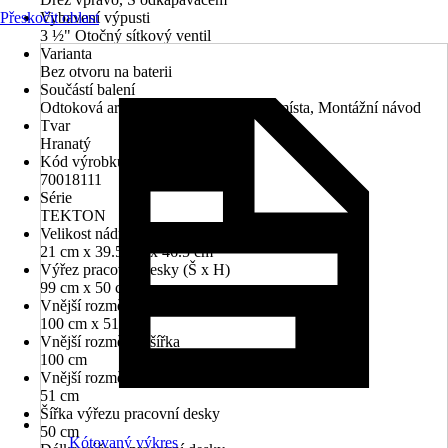
Přeskočit oblast
Vybavení výpusti
3 ½" Otočný sítkový ventil
Varianta
Bez otvoru na baterii
Součástí balení
Odtoková armatura, sifon pro úsporu místa, Montážní návod
Tvar
Hranatý
Kód výrobku
70018111
Série
TEKTON
Velikost nádrže (VxŠxH)
21 cm x 39.5 cm x 46.5 cm
Výřez pracovní desky (Š x H)
99 cm x 50 cm
Vnější rozměr (ŠxH)
100 cm x 51 cm
Vnější rozměry - šířka
100 cm
Vnější rozměr - hloubka
51 cm
Šířka výřezu pracovní desky
50 cm
Kótovaný výkres