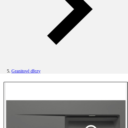
Granitové dřezy