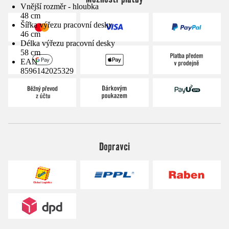
Vnější rozměr - hloubka
48 cm
Šířka výřezu pracovní desky
46 cm
Délka výřezu pracovní desky
58 cm
EAN
8596142025329
Dopravci