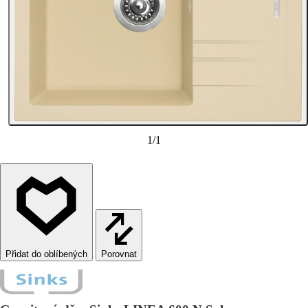
1
/
1
Porovnat