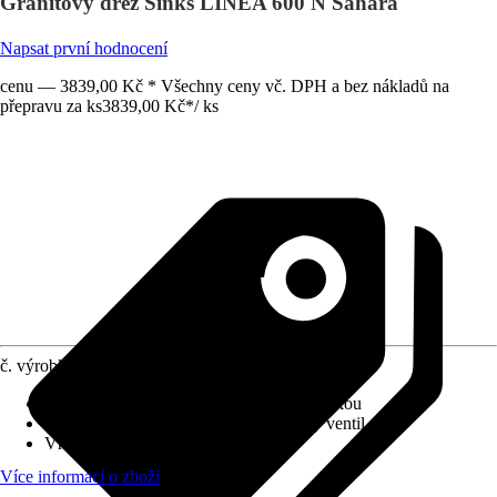
Granitový dřez Sinks LINEA 600 N Sahara
Napsat první hodnocení
cenu — 3839,00 Kč * Všechny ceny vč. DPH a bez nákladů na
přepravu za ks
3839,00 Kč
*
/
ks
č. výrobku
10259812
Provedení
:
Dřez do roviny s pracovní deskou
Vybavení výpusti
:
3 ½" Otočný sítkový ventil
Vhodné pro
:
Spodní skříňka 45 cm
Více informací o zboží