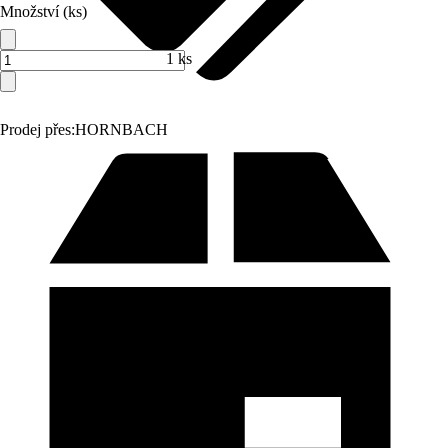
Množství (ks)
1 ks
Prodej přes:
HORNBACH