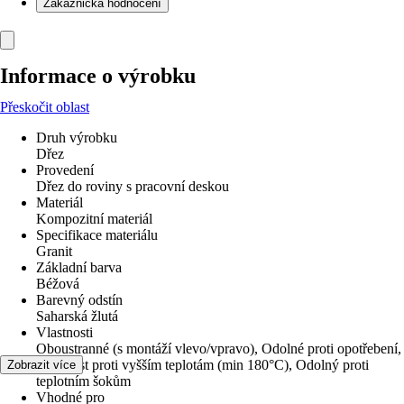
Zákaznická hodnocení
Informace o výrobku
Přeskočit oblast
Druh výrobku
Dřez
Provedení
Dřez do roviny s pracovní deskou
Materiál
Kompozitní materiál
Specifikace materiálu
Granit
Základní barva
Béžová
Barevný odstín
Saharská žlutá
Vlastnosti
Oboustranné (s montáží vlevo/vpravo), Odolné proti opotřebení,
Odolnost proti vyšším teplotám (min 180°C), Odolný proti
Zobrazit více
teplotním šokům
Vhodné pro