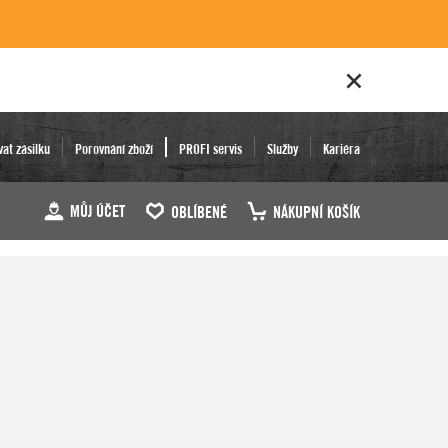
vat zásilku
Porovnání zboží
PROFI servis
Služby
Kariéra
MŮJ ÚČET
OBLÍBENÉ
NÁKUPNÍ KOŠÍK