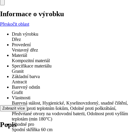
Informace o výrobku
Přeskočit oblast
Druh výrobku
Dřez
Provedení
Vestavný dřez
Materiál
Kompozitní materiál
Specifikace materiálu
Granit
Základní barva
Antracit
Barevný odstín
Grafit
Vlastnosti
Barevná stálost, Hygienické, Kyselinovzdorný, snadné čištění,
Odolný proti teplotním šokům, Odolné proti poškrábání,
Zobrazit více
Předvrtané otvory na vodovodní baterii, Odolnost proti vyšším
teplotám (min 180°C)
Popis
Vhodné pro
Spodní skříňka 60 cm