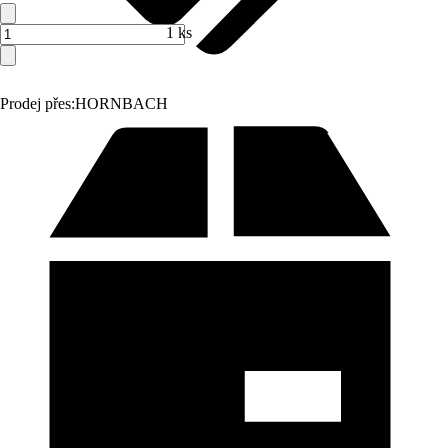
1 ks
Prodej přes:
HORNBACH