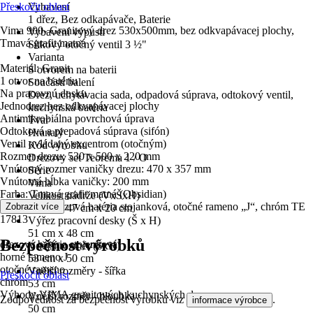
Přeskočit oblast
Vybavení
1 dřez, Bez odkapávače, Baterie
Vima 900- Granitový drez 530x500mm, bez odkvapávacej plochy,
Vybavení výpusti
Tmavá grafit matná
Sítkový otočný ventil 3 ½"
Varianta
Materiál: Granit
S otvorem na baterii
1 otvor na batériu
Součástí balení
Na pracovnú dosku
Drez, uchytávacia sada, odpadová súprava, odtokový ventil,
Jednodrez bez odkvapávacej plochy
kuchynská batéria
Antimikrobiálna povrchová úprava
Tvar
Odtoková a prepadová súprava (sifón)
Hranatý
Ventil ovládaný excentrom (otočným)
Kód výrobku
Rozmer drezu: 530 x 500 x 220 mm
Drezovy set Teorema 1 / O
Vnútorný rozmer vaničky drezu: 470 x 357 mm
Série
Vnútorná hĺbka vaničky: 200 mm
Vima
Farba: Tmavá grafit matná (Obsidian)
Velikost nádrže (VxŠxH)
Teorema - Drezová batéria stojanková, otočné rameno „J“, chróm TE
Zobrazit více
22 cm x 47 cm x 20 cm
17813
Výřez pracovní desky (Š x H)
51 cm x 48 cm
Bezpečnost výrobků
drezová batéria stojanková
Vnější rozměr (ŠxH)
horné rameno J
53 cm x 50 cm
otočné rameno
Vnější rozměry - šířka
Přeskočit oblast
chróm
53 cm
Výhody VIMA granitových kuchynských drezov:
Vnější rozměr - hloubka
Zodpovědnost za bezpečnost výrobku viz
.
informace výrobce
50 cm