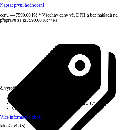
Napsat první hodnocení
cenu — 7590,00 Kč * Všechny ceny vč. DPH a bez nákladů na
přepravu za ks
7590,00 Kč
*
/
ks
č. výrobku
10602834
Provedení
:
Vestavný dřez
Vybavení výpusti
:
Sítkový otočný ventil 3 ½"
Vhodné pro
:
Spodní skříňka 60 cm
Více informací o zboží
Množství (ks)