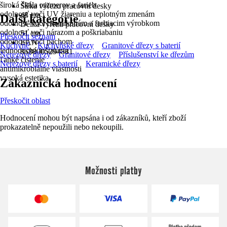
široká škála rozmerov a farieb
Šířka výřezu pracovní desky
odolnosť voči UV žiareniu a teplotným zmenám
48 cm
Další kategorie
odolnosť voči chemikáliám a farbiacim výrobkom
Délka výřezu pracovní desky
odolnosť voči nárazom a poškriabaniu
51 cm
Přeskočit seznam
odolnosť voči pachom
EAN
Kuchyně
Kuchyňské dřezy
Granitové dřezy s baterií
jednoduchá inštalácia
8588005294881
Nerezové dřezy
Granitové dřezy
Příslušenství ke dřezům
ľahké čistenie
Nerezové dřezy s baterií
Keramické dřezy
antimikrobiálne vlastnosti
vysoká estetika
Zákaznická hodnocení
Přeskočit oblast
Hodnocení mohou být napsána i od zákazníků, kteří zboží
prokazatelně nepoužili nebo nekoupili.
Možnosti platby