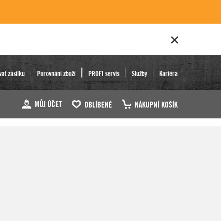
vat zásilku
Porovnání zboží
PROFI servis
Služby
Kariéra
MŮJ ÚČET
OBLÍBENÉ
NÁKUPNÍ KOŠÍK