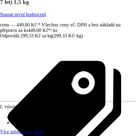
7 let) 1,5 kg
Napsat první hodnocení
cenu — 449,00 Kč * Všechny ceny vč. DPH a bez nákladů na
přepravu za ks
449,00 Kč
*
/
ks
Odpovídá 299,33 Kč za kg
(
299,33 Kč
/
kg
)
č. výrobku
8453360
Životní fáze
:
Dospělost, Senior
Druh krmiva
:
Základní krmivo
Více informací o zboží