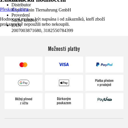
Distributor
Přeskočit oblast
Royal Canin Tiernahrung GmbH
Provedení
Hodnocení mohou být napsána i od zákazníků, kteří zboží
Suché krmivo
prokazatelně nepoužili nebo nekoupili.
EAN
2007003871680, 3182550784399
Možnosti platby