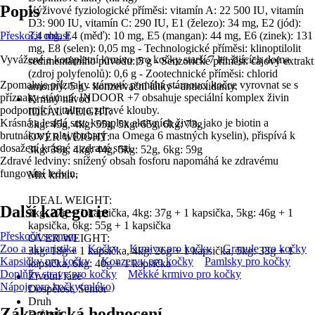
Popis
Výživové fyziologické příměsi: vitamín A: 22 500 IU, vitamín
D3: 900 IU, vitamín C: 290 IU, E1 (železo): 34 mg, E2 (jód):
Přeskočit oblast
3,4 mg, E4 (měď): 10 mg, E5 (mangan): 44 mg, E6 (zinek): 131
mg, E8 (selen): 0,05 mg - Technologické příměsi: klinoptilolit
Vyvážené a kompletní krmivo pro kočky starší 7 let žijících doma
sedimentárního původu: 5 g - Senzorické příměsi: čajový extrakt
(zdroj polyfenolů): 0,6 g - Zootechnické příměsi: chlorid
Zpomaluje příznaky stárnutí: pomáhá stárnoucí kočce vyrovnat se s
amonný: 5 g - konzervační látky - antioxidanty.
příznaky stárnutí: INDOOR +7 obsahuje speciální komplex živin
Krmný návod
podporující vitalitu a zdravé klouby.
IDEAL WEIGHT:
Krásná a lesklá srst: komplex aktivních živin, jako je biotin a
3kg: 45g, 4kg: 55g, 5kg: 65g, 6kg: 73g
brutnákový olej (bohatý na Omega 6 mastných kyselin), přispívá k
OVER WEIGHT:
dosažení krásné a zdravé srsti.
3kg: 36g, 4kg: 44g, 5kg: 52g, 6kg: 59g
Zdravé ledviny: snížený obsah fosforu napomáhá ke zdravému
fungování ledvin.
Mix krmiv:
IDEAL WEIGHT:
Další kategorie
3kg: 27g + 1 kapsička, 4kg: 37g + 1 kapsička, 5kg: 46g + 1
kapsička, 6kg: 55g + 1 kapsička
Přeskočit seznam
OVER WEIGHT:
Zoo a akvaristika
Kočky
Krmivo pro kočky
Granule pro kočky
3kg: 18g + 1 kapsička, 4kg: 26g + 1 kapsička, 5kg: 33g + 1
Kapsičky pro kočky
Konzervy pro kočky
Pamlsky pro kočky
kapsička, 6kg: 40g + 1 kapsička
Doplňky stravy pro kočky
Měkké krmivo pro kočky
Životní fáze
Nápoje pro kočky(mléko)
Dospělost, Senior
Druh
Zákaznická hodnocení
Drůbež