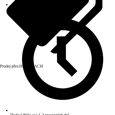
Prodej přes:
HORNBACH
Dodací lhůta cca 1-2 pracovních dní