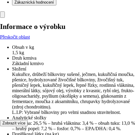
Zákaznická hodnocení
Informace o výrobku
Přeskočit oblast
Obsah v kg
1,5 kg
Druh krmiva
Základní krmivo
Složení
Kukuřice, drůbeží bílkoviny sušené, ječmen, kukuřičná moučka,
pšenice, hydrolyzované živočišné bílkoviny, živočišný tuk,
pšeničný lepek, kukuřičný lepek, řepné řízky, rostlinná vláknina,
minerální látky, sójový olej, výrobky z kvasnic, rybí olej, frukto-
oligosacharidy, psyllium (skořápky a semena), glukosamin z
fermentace, moučka z aksamitníku, chrupavky hydrolyzované
(zdroj chondroitinu).
L.I.P: Vybrané bílkoviny pro velmi snadnou stravitelnost.
Analytické složky
Bílkovina: 26,5 % – hrubá vláknina: 3,4 % – obsah tuku: 13,0 %
Zobrazit více
– hrubý popel: 7,2 % – fosfor: 0,7% – EPA/DHA: 0,4 %.
Doplňkové látky (na kg)