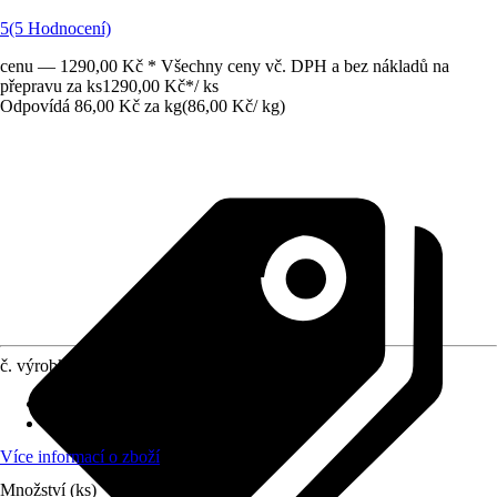
5
(5 Hodnocení)
cenu — 1290,00 Kč * Všechny ceny vč. DPH a bez nákladů na
přepravu za ks
1290,00 Kč
*
/
ks
Odpovídá 86,00 Kč za kg
(
86,00 Kč
/
kg
)
č. výrobku
3849807
Životní fáze
:
Dospělost
Druh krmiva
:
Základní krmivo
Více informací o zboží
Množství (ks)