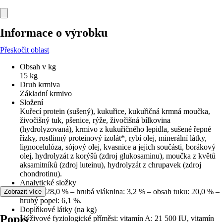
Informace o výrobku
Přeskočit oblast
Obsah v kg
15 kg
Druh krmiva
Základní krmivo
Složení
Kuřecí protein (sušený), kukuřice, kukuřičná krmná moučka,
živočišný tuk, pšenice, rýže, živočišná bílkovina
(hydrolyzovaná), krmivo z kukuřičného lepidla, sušené řepné
řízky, rostlinný proteinový izolát*, rybí olej, minerální látky,
lignocelulóza, sójový olej, kvasnice a jejich součásti, borákový
olej, hydrolyzát z korýšů (zdroj glukosaminu), moučka z květů
aksamitníků (zdroj luteinu), hydrolyzát z chrupavek (zdroj
chondrotinu).
Analytické složky
Protein: 28,0 % – hrubá vláknina: 3,2 % – obsah tuku: 20,0 % –
Zobrazit více
hrubý popel: 6,1 %.
Doplňkové látky (na kg)
Popis
Výživové fyziologické příměsi: vitamín A: 21 500 IU, vitamín