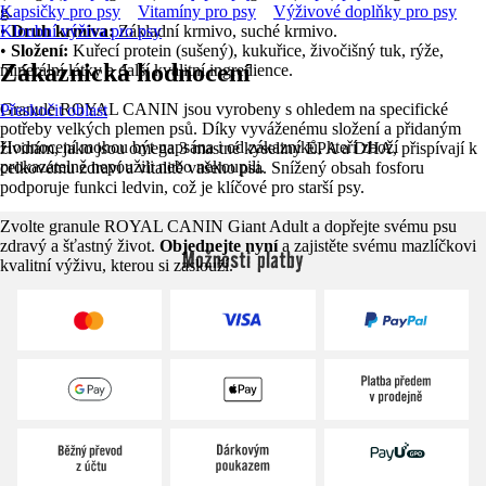
g.
Kapsičky pro psy
Vitamíny pro psy
Výživové doplňky pro psy
•
Kloubní výživa pro psy
Druh krmiva:
Základní krmivo, suché krmivo.
•
Složení:
Kuřecí protein (sušený), kukuřice, živočišný tuk, rýže,
Zákaznická hodnocení
minerální látky a další kvalitní ingredience.
Granule ROYAL CANIN jsou vyrobeny s ohledem na specifické
Přeskočit oblast
potřeby velkých plemen psů. Díky vyváženému složení a přidaným
Hodnocení mohou být napsána i od zákazníků, kteří zboží
živinám, jako jsou omega 3 mastné kyseliny EPA a DHA, přispívají k
prokazatelně nepoužili nebo nekoupili.
celkovému zdraví a vitalitě vašeho psa. Snížený obsah fosforu
podporuje funkci ledvin, což je klíčové pro starší psy.
Zvolte granule ROYAL CANIN Giant Adult a dopřejte svému psu
zdravý a šťastný život.
Objednejte nyní
a zajistěte svému mazlíčkovi
Možnosti platby
kvalitní výživu, kterou si zaslouží.