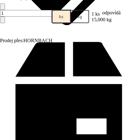
odpovídá
1 ks
ks
kg
15,000 kg
Prodej přes:
HORNBACH