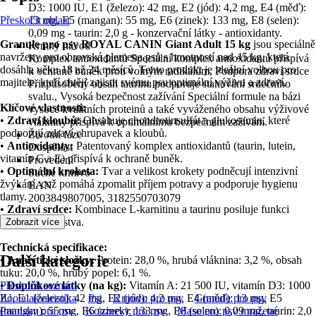
D3: 1000 IU, E1 (železo): 42 mg, E2 (jód): 4,2 mg, E4 (měď):
Přeskočit oblast
13 mg, E5 (mangan): 55 mg, E6 (zinek): 133 mg, E8 (selen):
0,09 mg - taurin: 2,0 g - konzervační látky - antioxidanty.
Granule pro psy ROYAL CANIN Giant Adult 15 kg
jsou speciálně
Krmný návod
navrženy pro obrovská plemena psů s hmotností nad 45 kg, která
Komplex antioxidantů Speciální komplex antioxidantů přispívá
dosáhla věku 18 až 24 měsíců. Tento produkt je ideální volbou pro
k ochraně buněk proti volným radikálům, Podpora zdraví srdce
majitele, kteří chtějí zajistit svému psu optimální výživu a zdraví.
Přizpůsobený obsah taurinu podporuje stahování srdečního
svalu., Vysoká bezpečnost zažívání Speciální formule na bázi
Klíčové vlastnosti:
vysoce kvalitních proteinů a také vyváženého obsahu výživové
•
Zdraví kloubů:
Obsahuje chondrotinsulfát a glukosamin, které
vlákniny přispívá k optimálnímu bezpečném zažívání.
podporují zdraví chrupavek a kloubů.
Životní fáze
•
Antioxidanty:
Patentovaný komplex antioxidantů (taurin, lutein,
Dospělost
vitamín C a E) přispívá k ochraně buněk.
Provedení
•
Optimální kroketa:
Tvar a velikost krokety podněcují intenzivní
Suché krmivo
žvýkání, což pomáhá zpomalit příjem potravy a podporuje hygienu
EAN
tlamy.
2003849807005, 3182550703079
•
Zdraví srdce:
Kombinace L-karnitinu a taurinu posiluje funkci
srdečního svalstva.
Zobrazit více
Technická specifikace:
Další kategorie
•
Analytické složky:
Protein: 28,0 %, hrubá vláknina: 3,2 %, obsah
tuku: 20,0 %, hrubý popel: 6,1 %.
•
Přeskočit seznam
Doplňkové látky (na kg):
Vitamín A: 21 500 IU, vitamín D3: 1000
IU, E1 (železo): 42 mg, E2 (jód): 4,2 mg, E4 (měď): 13 mg, E5
Zoo a akvaristika
Psi
Krmivo pro psy
Granule pro psy
(mangan): 55 mg, E6 (zinek): 133 mg, E8 (selen): 0,09 mg, taurin: 2,0
Pamlsky pro psy
Konzervy pro psy
Maso pro psy mražené