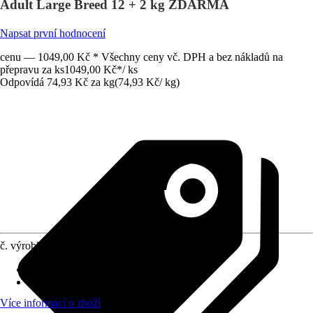
Adult Large Breed 12 + 2 kg ZDARMA
Napsat první hodnocení
cenu — 1049,00 Kč * Všechny ceny vč. DPH a bez nákladů na
přepravu za ks
1049,00 Kč
*
/
ks
Odpovídá 74,93 Kč za kg
(
74,93 Kč
/
kg
)
č. výrobku
10716176
Životní fáze
:
Dospělost
Druh krmiva
:
Kompletní krmivo
Více informací o zboží