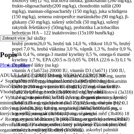
lososový olej (2 %), hrachová mouka, glukosamin (260 mg/kg),
frukto-oligosacharidy(200 mg/kg), chondroitin sulfát (200
mg/kg), mannan-oligosacharidy (150 mg/kg), juka schidigera
(150 mg/kg), semena ostropestřce mariánského (90 mg/kg), β-
glukany (50 mg/kg), sušený srdečník (50 mg/kg), sušený
rakytník řešetlákový (50mg/kg), probiotika Lactobacillus
helveticus HA – 122 inaktivováno (15x109 buněk/kg)
Analytické složky
Zobrazit více
hrubý protein26,0 %, hrubý tuk 14,0 %, vlhkost 10,0 %, hrubý
popel 7,0 %, hrubá vláknina 3,0 %, vápník 1,3 %, fosfor 0,9 %,
Popis
sodík 0,4 %, omega-3 mastné kyseliny 0,5 %, omega-6 mastné
kyseliny 1,7 %, EPA (20:5 n-3) 0,05 %, DHA (22:6 n-3) 0,1 %
Přeskočit oblast
Doplňkové látky (na kg)
vitamín A (3a672a) 20000 IU, vitamín D3 (3a671) 1500 IU,
ADULT LARGE BREED lamb HYPOALLERGENIC
vitamín E (3a700) 500 mg, vitamín C(3a312) 300 mg, taurin
✓ Superprémiové hypoalergenní krmivo s jediným zdrojem
(3a370) 1500 mg, cholinchlorid (3a890) 1800 mg, L-karnitin
živočišného proteinu pro prevenci alergických reakcí na krmivo.
(3a910) 250 mg, vitamín B1 (3a821) 2,5mg, vitamín B2
Vhodné pro dospělé psy velkých plemen v běžné zátěži.
(3a825i) 9,6 mg, biotin (3a880) 3,5 mg, kyselina listová (3a316)
✓ Vybrané zdroje proteinů se řadí mezi nealergení proteiny, které
1,2 mg, vitamín B6 (3a831) 2,5 mg, D-pantothenan vápenatý
minimalizují riziko alergických reakcí. Zejména vhodné pro psy s
(3a841) 25 mg, niacinamid (3a315) 32,5 mg, vitamín B12 0,1
citlivým trávením, psy, kterým nevyhovují běžná krmiva a psy, u
mg, jód (3b201) 0,8 mg, organický zinek(3b606) 85 mg,
kterých je vyšší potenciál rozvinutí potravní alergie.
organický mangan (3b504) 40 mg, organická měď (3b406) 18
mg, organické železo (3b106) 75 mg, organický selen (3b810)
✓ Receptury jsou obohaceny o probiotika pro správnou rovnováhu
0,16 mg. Obsahuje antioxidanty schválené EU: tokoferolové
střevní mikroflóry a ostropestřec, který podporuje činnost jater, čistí
extrakty z rostlinných olejů (1b306(i)), askorbyl palmitát
organismus a zbavuje jej škodlivých toxinů.