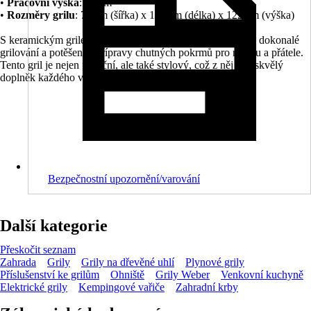
•
Pracovní výška
: 85 cm
•
Rozměry grilu
: 73 cm (šířka) x 130 cm (délka) x 122 cm (výška)
S keramickým grilem TENNEKER Comet TC-4 si užijete dokonalé
grilování a potěšení z přípravy chutných pokrmů pro rodinu a přátele.
Tento gril je nejen funkční, ale také stylový, což z něj činí skvělý
doplněk každého venkovního prostoru.
Bezpečnostní upozornění/varování
Další kategorie
Přeskočit seznam
Zahrada
Grily
Grily na dřevěné uhlí
Plynové grily
Příslušenství ke grilům
Ohniště
Grily Weber
Venkovní kuchyně
Elektrické grily
Kempingové vařiče
Zahradní krby