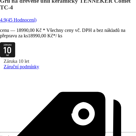
Gril na dřevěné uhlí keramický TENNEKER Comet
TC-4
4.9
(45 Hodnocení)
cenu — 18990,00 Kč * Všechny ceny vč. DPH a bez nákladů na
přepravu za ks
18990,00 Kč
*
/
ks
Záruka 10 let
Záruční podmínky