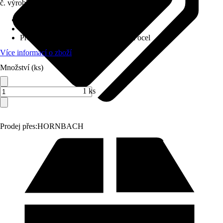
č. výrobku
12152744
Provedení grilu
:
Keramika, Ocel
Grilovací metoda
:
Dřevěné uhlí
Provedení grilového roštu
:
Nerezová ocel
Více informací o zboží
Množství (ks)
1 ks
Prodej přes:
HORNBACH