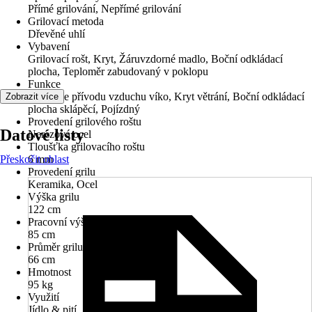
Přímé grilování, Nepřímé grilování
Grilovací metoda
Dřevěné uhlí
Vybavení
Grilovací rošt, Kryt, Žáruvzdorné madlo, Boční odkládací
plocha, Teploměr zabudovaný v poklopu
Funkce
Regulace přívodu vzduchu víko, Kryt větrání, Boční odkládací
Zobrazit více
plocha sklápěcí, Pojízdný
Provedení grilového roštu
Datové listy
Nerezová ocel
Tloušťka grilovacího roštu
Přeskočit oblast
6 mm
Provedení grilu
Keramika, Ocel
Výška grilu
122 cm
Pracovní výška
85 cm
Průměr grilu
66 cm
Hmotnost
95 kg
Využití
Jídlo & pití