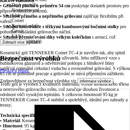
Klíčové vlastnosti
Druh montáže
•
Grilovací plocha o průměru 54 cm
poskytuje dostatek prostoru pro
Nesmontované
přípravu různých pokrmů.
Série
•
Možnost přímého a nepřímého grilování
zajišťuje flexibilitu při
Comet
vaření.
Barevný odstín
•
Stabilní konstrukce s těžkými bambusovými bočními stolky
pro
Černá
pohodlné odkládání grilovacího náčiní.
EAN
•
Snadné přemísťování díky velkým kolečkům
s aretací, což
4306516380466
usnadňuje manipulaci.
Zobrazit více
Keramický gril TENNEKER Comet TC-4 je navržen tak, aby splnil
Bezpečnost výrobků
požadavky i těch nejnáročnějších uživatelů. Jeho mřížkový vzor s
bublinkovou glazurou a odvětrávání poklopu z hliníkové litiny
zajišťují optimální cirkulaci vzduchu a rovnoměrné grilování. S výškou
Přeskočit oblast
85 cm se pohodlně pracuje a grilování se stává příjemným zážitkem.
Zodpovědnost za bezpečnost výrobku viz
.
informace výrobce
Tento gril je vyroben z kvalitních materiálů, včetně keramického tělesa
a nerezového grilovacího roštu, což zaručuje dlouhou životnost a
odolnost vůči vysokým teplotám. S celkovou hmotností 95 kg je
TENNEKER Comet TC-4 stabilní a spolehlivý, ideální pro zahrady a
terasy.
Technická specifikace
•
Materiál
: Keramika a nerezová ocel
•
Hmotnost
: 95 kg