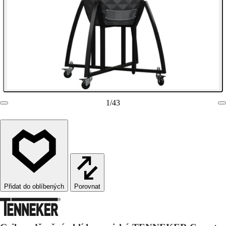
1
/
43
Porovnat