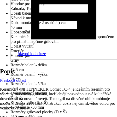
Vhodné pro prostory
Zahrada, Terasa
Obsah balení
Návod k montáži
Doba montáže (ve 2 osobách) cca
40 min
Upozornění
Keramické těleso s nerezovým grilovacím roštem. Doporučeno
pro přímé i nepřímé grilování.
Oblast využití
Exteriér
Návod k obsluze
Vhodné pro
Grily
Rozměr balení - délka
74,5 cm
Popis
Rozměr balení - výška
91 cm
Přeskočit oblast
Rozměr balení - šířka
64,5 cm
Keramický gril TENNEKER Comet TC-4 je ideálním řešením pro
Tvar grilovací plochy
všechny milovníky grilování, kteří chtějí pozvednout své kulinářské
Kulatý
dovednosti na novou úroveň. Tento gril na dřevěné uhlí kombinuje
Rozměry grilu (D x Š)
moderní design s robustní konstrukcí, což z něj činí skvělou volbu pro
1300 mm x 730 mm
venkovní prostory.
Rozměry grilovací plochy (D x Š)
450 mm x 450 mm