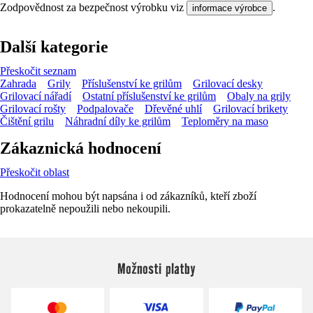
Zodpovědnost za bezpečnost výrobku viz
.
informace výrobce
Další kategorie
Přeskočit seznam
Zahrada
Grily
Příslušenství ke grilům
Grilovací desky
Grilovací nářadí
Ostatní příslušenství ke grilům
Obaly na grily
Grilovací rošty
Podpalovače
Dřevěné uhlí
Grilovací brikety
Čištění grilu
Náhradní díly ke grilům
Teploměry na maso
Zákaznická hodnocení
Přeskočit oblast
Hodnocení mohou být napsána i od zákazníků, kteří zboží
prokazatelně nepoužili nebo nekoupili.
Možnosti platby