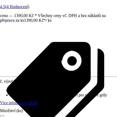
4.5
(4 Hodnocení)
cenu — 1390,00 Kč * Všechny ceny vč. DPH a bez nákladů na
přepravu za ks
1390,00 Kč
*
/
ks
č. výrobku
6708722
Materiál
:
Litina
Provedení
:
Grilovací držák, Příslušenství pro plynové grily
Více informací o zboží
Množství (ks)