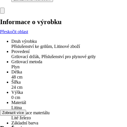
Informace o výrobku
Přeskočit oblast
Druh výrobku
Příslušenství ke grilům, Litinové zboží
Provedení
Grilovací držák, Příslušenství pro plynové grily
Grilovací metoda
Plyn
Délka
48 cm
Šířka
24 cm
Výška
0 cm
Materiál
Litina
Specifikace materiálu
Zobrazit více
Lité železo
Základní barva