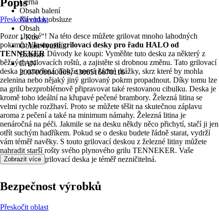
Popis
Černá
Obsah balení
Přeskočit oblast
Návod k obsluze
Obsah
Pozor „horké“! Na této desce můžete grilovat mnoho lahodných
1 Kus
pokrmů.
Vlastnosti grilovací desky pro řadu HALO od
Oblast využití
TENNEKER
Důvody ke koupi: Vyměňte tuto desku za některý z
Exteriér
běžných grilovacích roštů, a zajistěte si drobnou změnu. Tato grilovací
EAN
deska je uzavřená. Takže nemá žádné drážky, skrz které by mohla
2007006640009, 4306516670116
zelenina nebo nějaký jiný grilovaný pokrm propadnout. Díky tomu lze
na grilu bezproblémově připravovat také restovanou cibulku. Deska je
kromě toho ideální na křupavé pečené brambory. Železná litina se
velmi rychle rozžhaví. Proto se můžete těšit na skutečnou záplavu
aroma z pečení a také na minimum námahy. Železná litina je
nenáročná na péči. Jakmile se na desku někdy něco přichytí, stačí ji jen
otřít suchým hadříkem. Pokud se o desku budete řádně starat, vydrží
vám téměř navěky. S touto grilovací deskou z železné litiny můžete
nahradit starší rošty svého plynového grilu TENNEKER. Vaše
výhody: Tato grilovací deska je téměř nezničitelná.
Zobrazit více
Bezpečnost výrobků
Přeskočit oblast