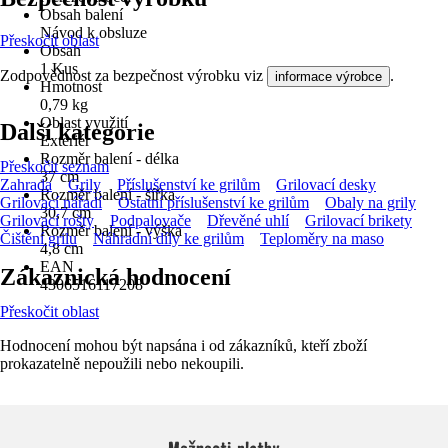
Obsah balení
Návod k obsluze
Přeskočit oblast
Obsah
1 Kus
Zodpovědnost za bezpečnost výrobku viz
.
informace výrobce
Hmotnost
0,79 kg
Oblast využití
Další kategorie
Exteriér
Rozměr balení - délka
Přeskočit seznam
37 cm
Zahrada
Grily
Příslušenství ke grilům
Grilovací desky
Rozměr balení - šířka
Grilovací nářadí
Ostatní příslušenství ke grilům
Obaly na grily
30,7 cm
Grilovací rošty
Podpalovače
Dřevěné uhlí
Grilovací brikety
Rozměr balení - výška
Čištění grilu
Náhradní díly ke grilům
Teploměry na maso
4,8 cm
EAN
Zákaznická hodnocení
4306516117208
Přeskočit oblast
Hodnocení mohou být napsána i od zákazníků, kteří zboží
prokazatelně nepoužili nebo nekoupili.