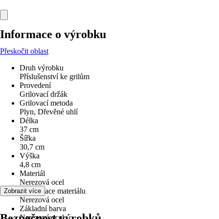
Informace o výrobku
Přeskočit oblast
Druh výrobku
Příslušenství ke grilům
Provedení
Grilovací držák
Grilovací metoda
Plyn, Dřevěné uhlí
Délka
37 cm
Šířka
30,7 cm
Výška
4,8 cm
Materiál
Nerezová ocel
Specifikace materiálu
Zobrazit více
Nerezová ocel
Základní barva
Bezpečnost výrobků
Nerezová ocel