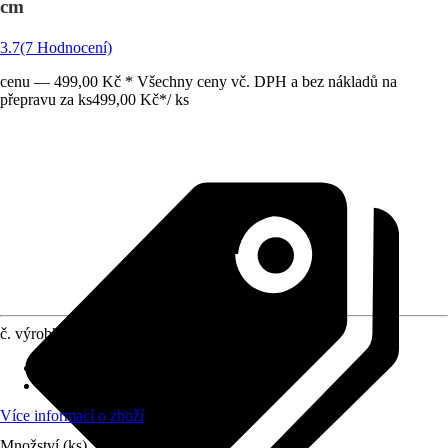
cm
3.7
(7 Hodnocení)
cenu — 499,00 Kč * Všechny ceny vč. DPH a bez nákladů na
přepravu za ks
499,00 Kč
*
/
ks
č. výrobku
12022297
Materiál
:
Keramika
Provedení
:
Grilovací držák
Více informací o zboží
Množství (ks)