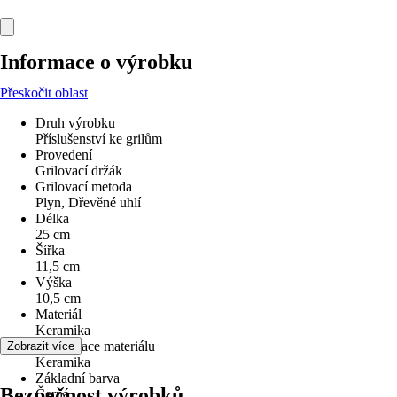
Informace o výrobku
Přeskočit oblast
Druh výrobku
Příslušenství ke grilům
Provedení
Grilovací držák
Grilovací metoda
Plyn, Dřevěné uhlí
Délka
25 cm
Šířka
11,5 cm
Výška
10,5 cm
Materiál
Keramika
Specifikace materiálu
Zobrazit více
Keramika
Základní barva
Bezpečnost výrobků
Černá