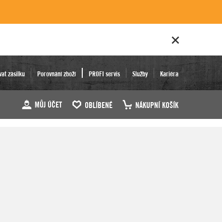
vat zásilku
Porovnání zboží
PROFI servis
Služby
Kariéra
MŮJ ÚČET
OBLÍBENÉ
NÁKUPNÍ KOŠÍK