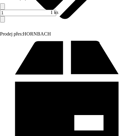
1 ks
Prodej přes:
HORNBACH