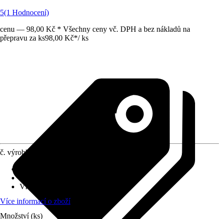
5
(1 Hodnocení)
cenu — 98,00 Kč * Všechny ceny vč. DPH a bez nákladů na
přepravu za ks
98,00 Kč
*
/
ks
č. výrobku
6302328
Druh výrobku
:
Spojka, Zásuvka
Provedení
:
Připojovací sada
Vhodné pro
:
Síť
Více informací o zboží
Množství (ks)