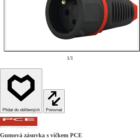
1
/
1
Porovnat
Gumová zásuvka s víčkem PCE