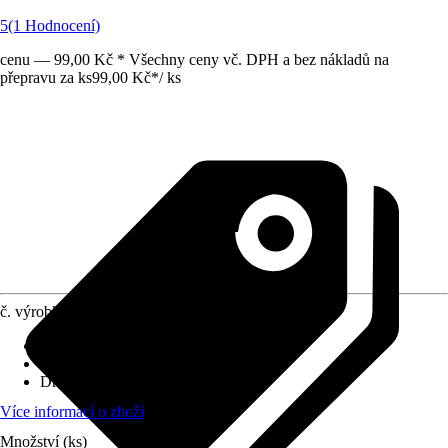
5
(1 Hodnocení)
cenu — 99,00 Kč * Všechny ceny vč. DPH a bez nákladů na
přepravu za ks
99,00 Kč
*
/
ks
č. výrobku
8250777
Druh výrobku
:
Zásuvka
Oblast využití
:
Exteriér
Druh ochrany
:
IP 54
Více informací o zboží
Množství (ks)