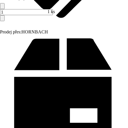
1 ks
Prodej přes:
HORNBACH