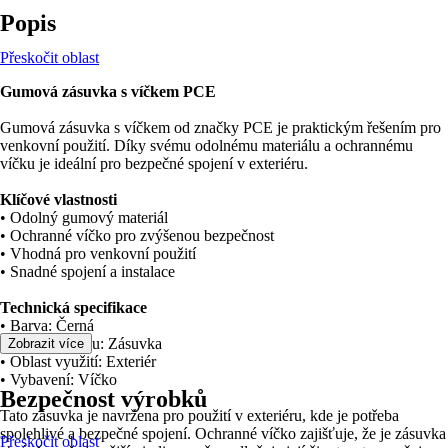
Popis
Přeskočit oblast
Gumová zásuvka s víčkem PCE
Gumová zásuvka s víčkem od značky PCE je praktickým řešením pro
venkovní použití. Díky svému odolnému materiálu a ochrannému
víčku je ideální pro bezpečné spojení v exteriéru.
Klíčové vlastnosti
• Odolný gumový materiál
• Ochranné víčko pro zvýšenou bezpečnost
• Vhodná pro venkovní použití
• Snadné spojení a instalace
Technická specifikace
• Barva: Černá
• Druh výrobku: Zásuvka
Zobrazit více
• Oblast využití: Exteriér
• Vybavení: Víčko
Bezpečnost výrobků
Tato zásuvka je navržena pro použití v exteriéru, kde je potřeba
spolehlivé a bezpečné spojení. Ochranné víčko zajišťuje, že je zásuvka
Přeskočit oblast