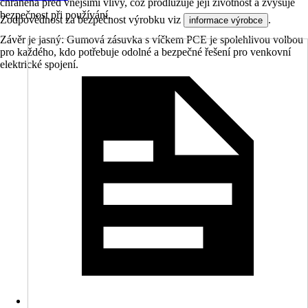
chráněna před vnějšími vlivy, což prodlužuje její životnost a zvyšuje
bezpečnost při používání.
Zodpovědnost za bezpečnost výrobku viz
.
informace výrobce
Závěr je jasný: Gumová zásuvka s víčkem PCE je spolehlivou volbou
pro každého, kdo potřebuje odolné a bezpečné řešení pro venkovní
elektrické spojení.