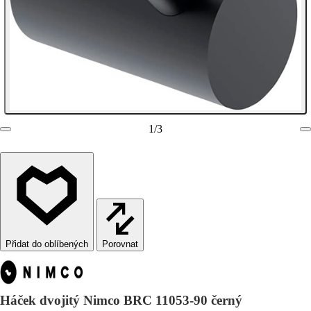
1
/
3
Porovnat
Háček dvojitý Nimco BRC 11053-90 černý