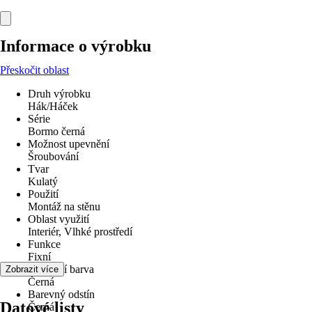
Informace o výrobku
Přeskočit oblast
Druh výrobku
Hák/Háček
Série
Bormo černá
Možnost upevnění
Šroubování
Tvar
Kulatý
Použití
Montáž na stěnu
Oblast využití
Interiér, Vlhké prostředí
Funkce
Fixní
Základní barva
Zobrazit více
Černá
Barevný odstín
Datové listy
Černá