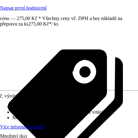
Napsat první hodnocení
cenu — 275,00 Kč * Všechny ceny vč. DPH a bez nákladů na
přepravu za ks
275,00 Kč
*
/
ks
č. výrobku
12811135
Povrch/Povrchová úprava
:
Matný
Přiložené upevnění
:
Montážní materiál k vrtání
Možnost upevnění
:
Šroubování
Více informací o zboží
Množství (ks)