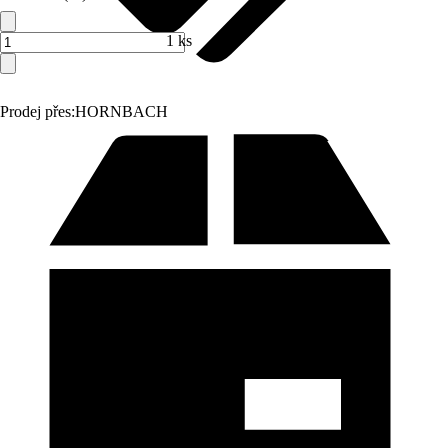
1 ks
Prodej přes:
HORNBACH