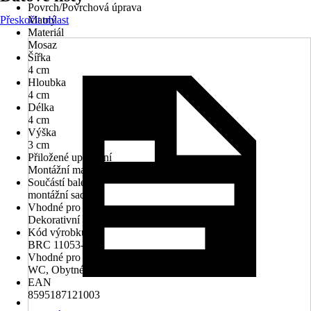
Povrch/Povrchová úprava
Přeskočit oblast
Matný
Materiál
Mosaz
Šířka
4 cm
Hloubka
4 cm
Délka
4 cm
Výška
3 cm
Přiložené upevnění
Montážní materiál k vrtání
Součástí balení
montážní sada
Vhodné pro
Dekorativní obklady, Keramická dlažba, Obklady
Kód výrobku
BRC 11053-90
Vhodné pro prostory
WC, Obytné prostory, Bezbariérová koupelna
EAN
8595187121003