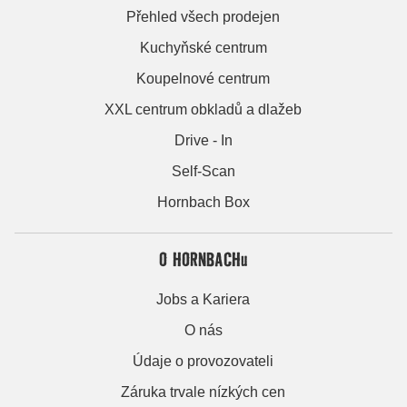
Přehled všech prodejen
Kuchyňské centrum
Koupelnové centrum
XXL centrum obkladů a dlažeb
Drive - In
Self-Scan
Hornbach Box
O HORNBACHu
Jobs a Kariera
O nás
Údaje o provozovateli
Záruka trvale nízkých cen