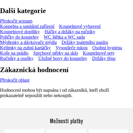
Další kategorie
Přeskočit seznam
Koupelna a sanitární zařízení
Koupelnové vybavení
Koupelnové doplňky
Háčky a držáky na ručníky
Poličky do koupelny
WC štětka a WC sada
Mýdlenky a dávkovače mýdla
Držáky toaletního papíru
Kelímky na zubní kartáčky
Vysoušeče rukou
Osobní hygiena
Koše na prádlo
Sprchové stěrky na sklo
Koupelnové sety
Ručníky a osušky
Úložné boxy do koupelny
Držáky fénu
Zákaznická hodnocení
Přeskočit oblast
Hodnocení mohou být napsána i od zákazníků, kteří zboží
prokazatelně nepoužili nebo nekoupili.
Možnosti platby