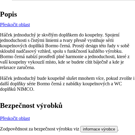
Popis
Přeskočit oblast
Háček jednoduchý je skvělým doplňkem do koupelny. Spojení
jednoduchosti s čistými liniemi a tvary přesně vystihuje sérii
koupelnových doplňků Bormo černá. Prostý design této řady v sobě
skloubil nadčasový vzhled, spolu s funkčností každého výrobku.
Bormo černá nabízí prostředí plné harmonie a jednoduchosti, které z
vaší koupelny vykouzlí místo, kde se budete cítit báječně a kde je
relaxace zaručena.
Háček jednoduchý bude koupelně slušet mnohem více, pokud zvolíte i
další doplňky série Bormo černá z nabídky koupelnových a WC
doplňků NIMCO.
Bezpečnost výrobků
Přeskočit oblast
Zodpovědnost za bezpečnost výrobku viz
.
informace výrobce