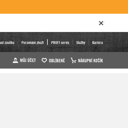
vat zásilku
Porovnání zboží
PROFI servis
Služby
Kariéra
MŮJ ÚČET
OBLÍBENÉ
NÁKUPNÍ KOŠÍK