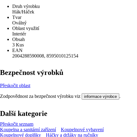
Druh výrobku
Hák/Háček
Tvar
Oválný
Oblast využití
Interiér
Obsah
3 Kus
EAN
2004288590008, 8595010125154
Bezpečnost výrobků
Přeskočit oblast
Zodpovědnost za bezpečnost výrobku viz
.
informace výrobce
Další kategorie
Přeskočit seznam
Koupelna a sanitární zařízení
Koupelnové vybavení
Koupelnové doplňky
Háčky a držáky na ručníky