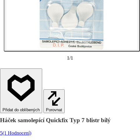
1
/
1
Porovnat
Háček samolepící Quickfix Typ 7 blistr bílý
5
(1 Hodnocení)