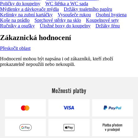
Poličky do koupelny
WC štětka a WC sada
Mýdlenky a dávkovače mýdla
Držáky toaletního papíru
Kelímky na zubní kartáčky
Vysoušeče rukou
Osobní hygiena
Koše na prádlo
Sprchové stěrky na sklo
Koupelnové sety
Ručníky a osušky
Úložné boxy do koupelny
Držáky fénu
Zákaznická hodnocení
Přeskočit oblast
Hodnocení mohou být napsána i od zákazníků, kteří zboží
prokazatelně nepoužili nebo nekoupili.
Možnosti platby