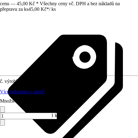
cenu — 45,00 Kč * Všechny ceny vč. DPH a bez nákladů na
přepravu za ks
45,00 Kč
*
/
ks
č. výrobku
4288590
Více informací o zboží
Množství (ks)
1 ks