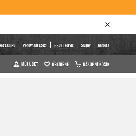
vat zásilku
Porovnání zboží
PROFI servis
Služby
Kariéra
MŮJ ÚČET
OBLÍBENÉ
NÁKUPNÍ KOŠÍK