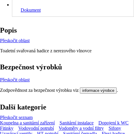
Dokument
Popis
Přeskočit oblast
Toaletní svařovaná hadice z nerezového vlnovce
Bezpečnost výrobků
Přeskočit oblast
Zodpovědnost za bezpečnost výrobku viz
.
informace výrobce
Další kategorie
Přeskočit seznam
Koupelna a sanitární zařízení
Sanitární instalace
Dopojení k WC
Fitinky
Vodovodní potrubí
Vodoměry a vodní filtry
Sifony
Uzavírací ventily
HT potrubí
Sanitární čerpadla
Flexi hadice