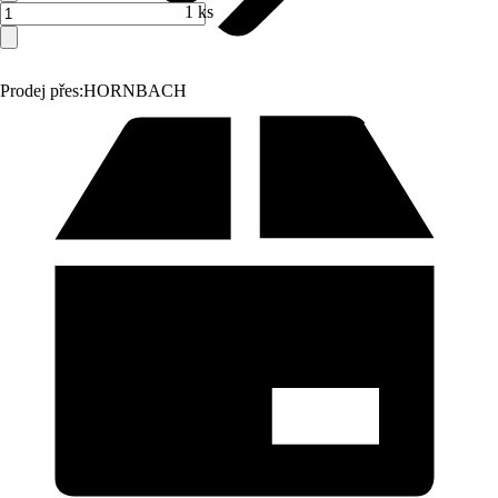
1 ks
Prodej přes:
HORNBACH