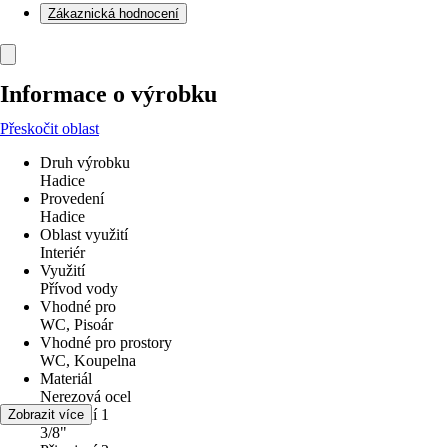
Zákaznická hodnocení
Informace o výrobku
Přeskočit oblast
Druh výrobku
Hadice
Provedení
Hadice
Oblast využití
Interiér
Využití
Přívod vody
Vhodné pro
WC, Pisoár
Vhodné pro prostory
WC, Koupelna
Materiál
Nerezová ocel
Připojení 1
Zobrazit více
3/8"