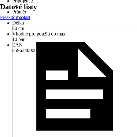
Připojení 2
Datové listy
3/8"
Průměr
Přeskočit oblast
8 mm
Délka
80 cm
Vhodné pro použití do max.
10 bar
EAN
8596340000029