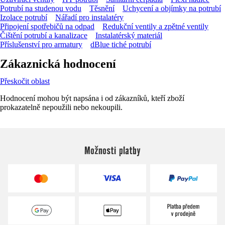
Potrubí na studenou vodu
Těsnění
Uchycení a objímky na potrubí
Izolace potrubí
Nářadí pro instalatéry
Připojení spotřebičů na odpad
Redukční ventily a zpětné ventily
Čištění potrubí a kanalizace
Instalatérský materiál
Příslušenství pro armatury
dBlue tiché potrubí
Zákaznická hodnocení
Přeskočit oblast
Hodnocení mohou být napsána i od zákazníků, kteří zboží
prokazatelně nepoužili nebo nekoupili.
Možnosti platby