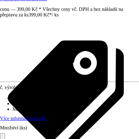
cenu — 399,00 Kč * Všechny ceny vč. DPH a bez nákladů na
přepravu za ks
399,00 Kč
*
/
ks
č. výrobku
6736712
Délka
:
80 cm
Vhodné pro
:
WC, Pisoár
Materiál
:
Nerezová ocel
Více informací o zboží
Množství (ks)