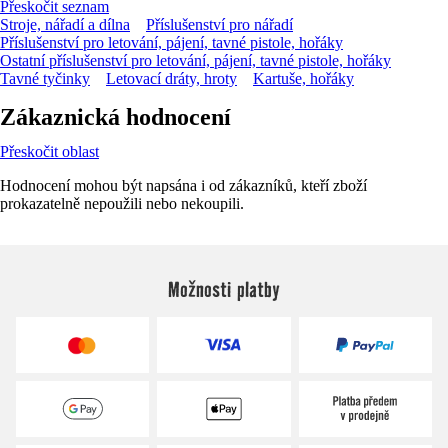
Přeskočit seznam
Stroje, nářadí a dílna
Příslušenství pro nářadí
Příslušenství pro letování, pájení, tavné pistole, hořáky
Ostatní příslušenství pro letování, pájení, tavné pistole, hořáky
Tavné tyčinky
Letovací dráty, hroty
Kartuše, hořáky
Zákaznická hodnocení
Přeskočit oblast
Hodnocení mohou být napsána i od zákazníků, kteří zboží
prokazatelně nepoužili nebo nekoupili.
Možnosti platby