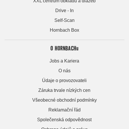
XXL centrum obkladů a dlažeb
Drive - In
Self-Scan
Hornbach Box
O HORNBACHu
Jobs a Kariera
O nás
Údaje o provozovateli
Záruka trvale nízkých cen
Všeobecné obchodní podmínky
Reklamační řád
Společenská odpovědnost