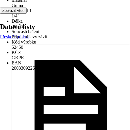
Materiál
Guma
Připojení 1
Zobrazit více
1/4"
Délka
Datové listy
200 cm
Součástí balení
Přeskočit oblast
Připojení levý závit
Kód výrobku
52450
KČZ
GRPR
EAN
2003309226001, 4001845524504