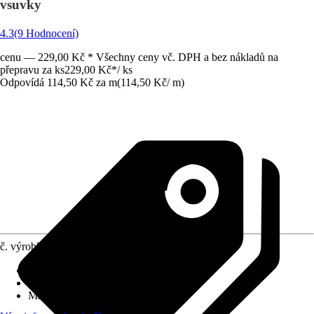
vsuvky
4.3
(9 Hodnocení)
cenu — 229,00 Kč * Všechny ceny vč. DPH a bez nákladů na
přepravu za ks
229,00 Kč
*
/
ks
Odpovídá 114,50 Kč za m
(
114,50 Kč
/
m
)
č. výrobku
3309226
Délka
:
200 cm
Vhodné pro
:
Plyn
Materiál
:
Guma