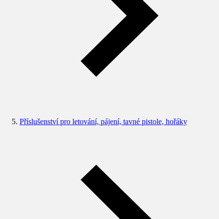
Příslušenství pro letování, pájení, tavné pistole, hořáky