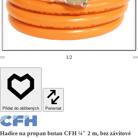
1
/
2
Porovnat
Hadice na propan butan CFH ¼" 2 m, bez závitové