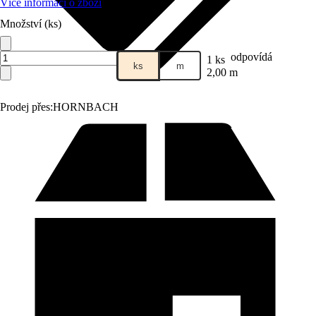
Více informací o zboží
Množství (ks)
odpovídá
1 ks
ks
m
2,00 m
Prodej přes:
HORNBACH