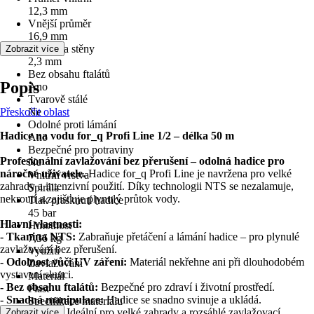
12,3 mm
Vnější průměr
16,9 mm
Tloušťka stěny
Zobrazit více
2,3 mm
Bez obsahu ftalátů
Popis
Ano
Tvarově stálé
Přeskočit oblast
Ne
Odolné proti lámání
Hadice na vodu for_q Profi Line 1/2 – délka 50 m
Ano
Bezpečné pro potraviny
Profesionální zavlažování bez přerušení – odolná hadice pro
Ne
náročné uživatele.
Hadice for_q Profi Line je navržena pro velké
Vnitřní vrstva
zahrady a intenzivní použití. Díky technologii NTS se nezalamuje,
Spirála
nekroutí a zajišťuje plynulý průtok vody.
Tlak prasknutí hadice
45 bar
Hlavní vlastnosti:
Hmotnost
- Tkanina NTS:
Zabraňuje přetáčení a lámání hadice – pro plynulé
7,36 kg
zavlažování bez přerušení.
Využití
- Odolnost vůči UV záření:
Materiál nekřehne ani při dlouhodobém
Zavlažování
vystavení slunci.
Materiál
- Bez obsahu ftalátů:
Bezpečné pro zdraví i životní prostředí.
Plast
- Snadná manipulace:
Hadice se snadno svinuje a ukládá.
Specifikace materiálu
- Délka 50 m:
Ideální pro velké zahrady a rozsáhlé zavlažovací
Zobrazit více
PVC