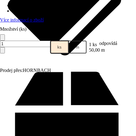
Délka hadice
:
50 m
Velikost hadice
:
1/2"
Více informací o zboží
Množství (ks)
odpovídá
1 ks
ks
m
50,00 m
Prodej přes:
HORNBACH