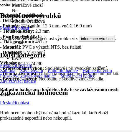
systémy.
Metrážové zboží
Ne
Bezpečnost výrobků
Technické specifikace:
Základní barva
- Délka hadice:
50 m
Modrá, Oranžová
- Průměr:
1/2 (vnitřní 12,3 mm, vnější 16,9 mm)
Průměr hadice
Přeskočit oblast
- Tloušťka stěny:
2,3 mm
38 mm
- Pracovní tlak:
15 bar
Provozní tlak
Zodpovědnost za bezpečnost výrobku viz
.
informace výrobce
- Tlak prasknutí:
45 bar
15 bar
- Materiál:
PVC s výztuží NTS, bez ftalátů
KČZ
- Odolnost:
UV stabilní
K2JS
Další kategorie
EAN
Výhody:
4306517274290
Přeskočit seznam
-
Profesionální výkon:
Spolehlivá i při vysokém zatížení.
Zahrada
Zavlažování
Zahradní hadice
Hadice na vodu
-
Dlouhá životnost:
Odolná konstrukce pro každodenní použití.
Průsakové zavlažovací hadice
Smršťovací hadice
-
Bezpečné složení:
Neobsahuje škodlivé změkčovadla.
Zavlažovací hadice
Robustní hadice pro každého, kdo to se zavlažováním myslí
Zákaznická hodnocení
vážně.
Přeskočit oblast
Hodnocení mohou být napsána i od zákazníků, kteří zboží
prokazatelně nepoužili nebo nekoupili.