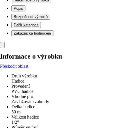
Informace o výrobku
Popis
Bezpečnost výrobků
Další kategorie
Zákaznická hodnocení
Informace o výrobku
Přeskočit oblast
Druh výrobku
Hadice
Provedení
PVC hadice
Vhodné pro
Zavlažování zahrady
Délka hadice
50 m
Velikost hadice
1/2"
Průměr vnitřní