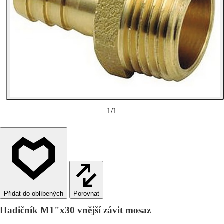
1
/
1
Porovnat
Hadičník M1"x30 vnější závit mosaz