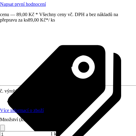
Napsat první hodnocení
cenu — 89,00 Kč * Všechny ceny vč. DPH a bez nákladů na
přepravu za ks
89,00 Kč
*
/
ks
č. výrobku
5211881
Vhodné pro
:
Hadice
Více informací o zboží
Množství (ks)
1 ks