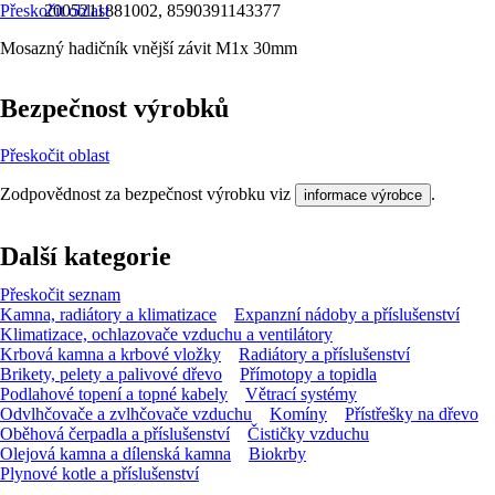
Přeskočit oblast
2005211881002, 8590391143377
Mosazný hadičník vnější závit M1x 30mm
Bezpečnost výrobků
Přeskočit oblast
Zodpovědnost za bezpečnost výrobku viz
.
informace výrobce
Další kategorie
Přeskočit seznam
Kamna, radiátory a klimatizace
Expanzní nádoby a příslušenství
Klimatizace, ochlazovače vzduchu a ventilátory
Krbová kamna a krbové vložky
Radiátory a příslušenství
Brikety, pelety a palivové dřevo
Přímotopy a topidla
Podlahové topení a topné kabely
Větrací systémy
Odvlhčovače a zvlhčovače vzduchu
Komíny
Přístřešky na dřevo
Oběhová čerpadla a příslušenství
Čističky vzduchu
Olejová kamna a dílenská kamna
Biokrby
Plynové kotle a příslušenství