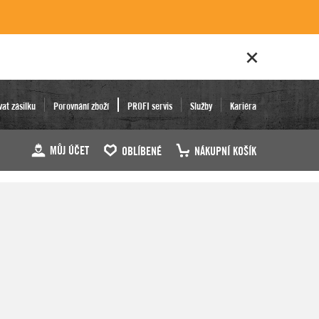
vat zásilku
Porovnání zboží
PROFI servis
Služby
Kariéra
MŮJ ÚČET
OBLÍBENÉ
NÁKUPNÍ KOŠÍK