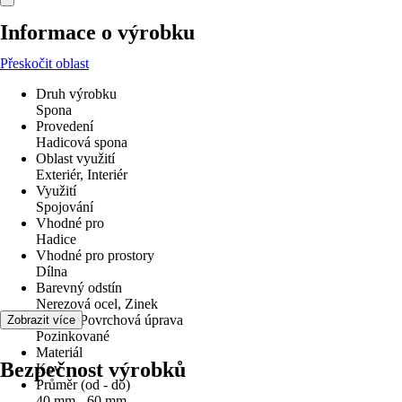
Informace o výrobku
Přeskočit oblast
Druh výrobku
Spona
Provedení
Hadicová spona
Oblast využití
Exteriér, Interiér
Využití
Spojování
Vhodné pro
Hadice
Vhodné pro prostory
Dílna
Barevný odstín
Nerezová ocel, Zinek
Povrch/Povrchová úprava
Zobrazit více
Pozinkované
Materiál
Bezpečnost výrobků
Kov
Průměr (od - do)
40 mm - 60 mm