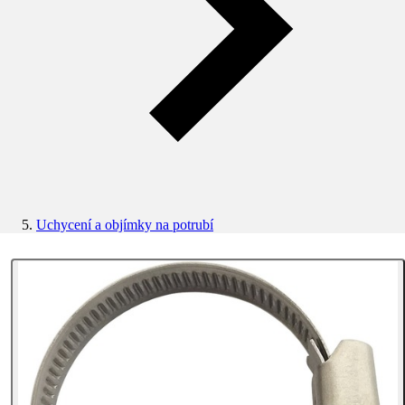
Uchycení a objímky na potrubí