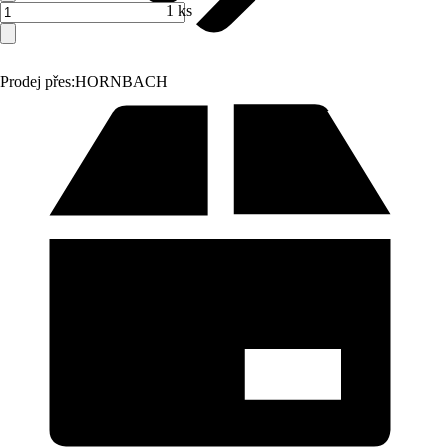
1 ks
Prodej přes:
HORNBACH