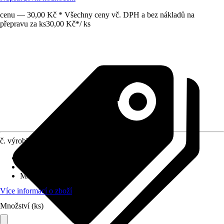
cenu — 30,00 Kč * Všechny ceny vč. DPH a bez nákladů na
přepravu za ks
30,00 Kč
*
/
ks
č. výrobku
4243233
Průměr (od - do)
:
40 mm - 60 mm
Vhodné pro prostory
:
Dílna
Materiál
:
Kov
Více informací o zboží
Množství (ks)