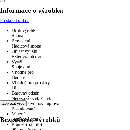
Informace o výrobku
Přeskočit oblast
Druh výrobku
Spona
Provedení
Hadicová spona
Oblast využití
Exteriér, Interiér
Využití
Spojování
Vhodné pro
Hadice
Vhodné pro prostory
Dílna
Barevný odstín
Nerezová ocel, Zinek
Povrch/Povrchová úprava
Zobrazit více
Pozinkované
Materiál
Bezpečnost výrobků
Nerezová ocel
Průměr (od - do)
60 mm - 80 mm