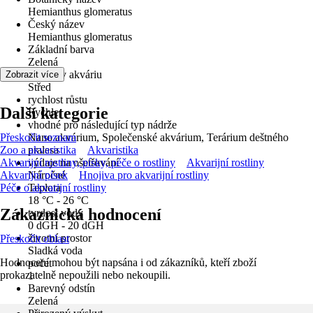
Hemianthus glomeratus
Český název
Hemianthus glomeratus
Základní barva
Zelená
poloha v akváriu
Zobrazit více
Střed
rychlost růstu
Další kategorie
Rychle
vhodné pro následující typ nádrže
Přeskočit seznam
Nano akvárium, Společenské akvárium, Terárium deštného
Zoo a akvaristika
pralesa
Akvaristika
Akvarijní rostliny, písky, péče o rostliny
výdaje na ošetřování
Akvarijní rostliny
Akvarijní písek
Náročné
Hnojiva pro akvarijní rostliny
Péče o akvarijní rostliny
Teplota
18 °C - 26 °C
Zákaznická hodnocení
tvrdost vody
0 dGH - 20 dGH
životní prostor
Přeskočit oblast
Sladká voda
Hodnocení mohou být napsána i od zákazníků, kteří zboží
počet
prokazatelně nepoužili nebo nekoupili.
1
Barevný odstín
Zelená