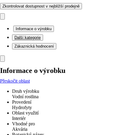
Zkontrolovat dostupnost v nejbližší prodejně
Informace o výrobku
Další kategorie
Zákaznická hodnocení
Informace o výrobku
Přeskočit oblast
Druh výrobku
Vodní rostlina
Provedení
Hydrofyty
Oblast využití
Interiér
Vhodné pro
Akvária
Botanický název