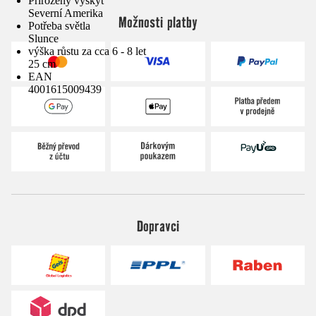
Přirozený výskyt
Severní Amerika
Možnosti platby
Potřeba světla
Slunce
výška růstu za cca 6 - 8 let
25 cm
EAN
4001615009439
Dopravci