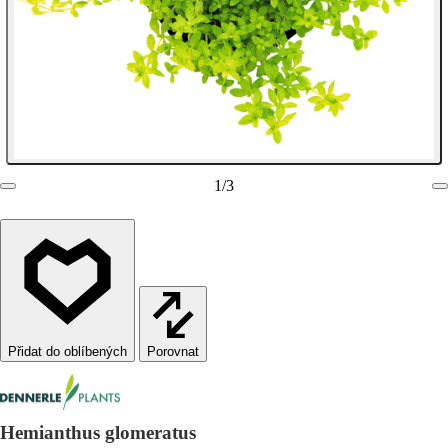
1
/
3
Porovnat
Hemianthus glomeratus