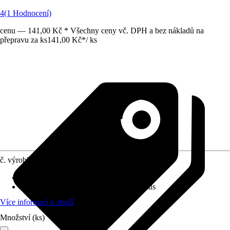
4
(1 Hodnocení)
cenu — 141,00 Kč * Všechny ceny vč. DPH a bez nákladů na
přepravu za ks
141,00 Kč
*
/
ks
č. výrobku
8339278
Provedení
:
Hydrofyty
Botanický název
:
Hemianthus glomeratus
Více informací o zboží
Množství (ks)