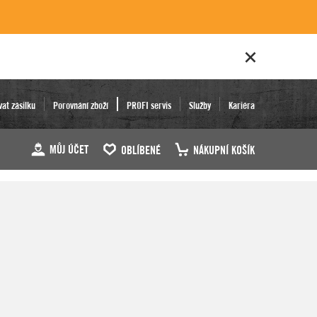
vat zásilku
Porovnání zboží
PROFI servis
Služby
Kariéra
MŮJ ÚČET
OBLÍBENÉ
NÁKUPNÍ KOŠÍK