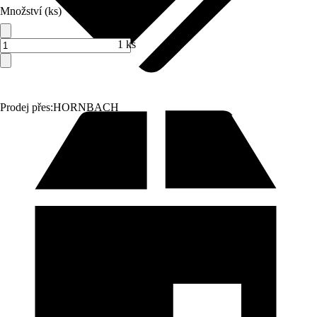
Množství (ks)
1 ks
Prodej přes:
HORNBACH