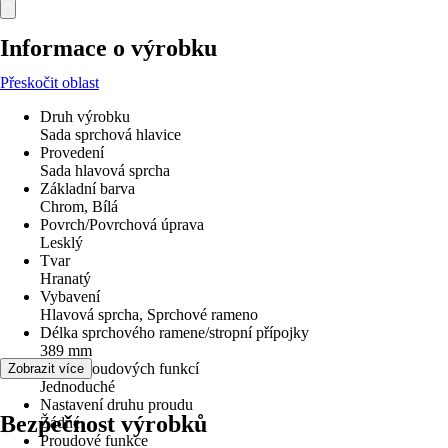
Informace o výrobku
Přeskočit oblast
Druh výrobku
Sada sprchová hlavice
Provedení
Sada hlavová sprcha
Základní barva
Chrom, Bílá
Povrch/Povrchová úprava
Lesklý
Tvar
Hranatý
Vybavení
Hlavová sprcha, Sprchové rameno
Délka sprchového ramene/stropní přípojky
389 mm
Počet proudových funkcí
Zobrazit více
Jednoduché
Nastavení druhu proudu
Bezpečnost výrobků
Žádné
Proudové funkce