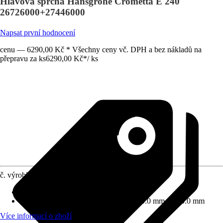
Hlavová sprcha Hansgrohe Crometta E 240
26726000+27446000
Napsat první hodnocení
cenu — 6290,00 Kč * Všechny ceny vč. DPH a bez nákladů na
přepravu za ks
6290,00 Kč
*
/
ks
č. výrobku
10210802
Proudové funkce
:
Normální proud
Rozměry sprchové hlavice (D x Š)
:
240.0 mm x 240.0 mm
Více informací o zboží