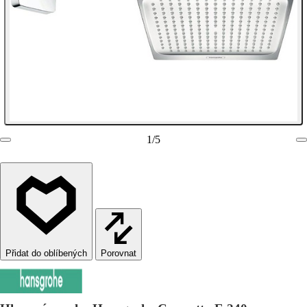
1
/
5
Porovnat