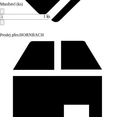
Množství (ks)
1 ks
Prodej přes:
HORNBACH