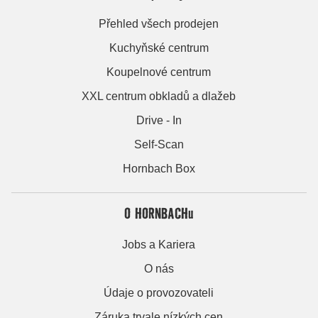
Přehled všech prodejen
Kuchyňské centrum
Koupelnové centrum
XXL centrum obkladů a dlažeb
Drive - In
Self-Scan
Hornbach Box
O HORNBACHu
Jobs a Kariera
O nás
Údaje o provozovateli
Záruka trvale nízkých cen