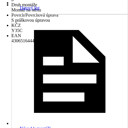
Druh montáže
Datový list
Montáž na stěnu
Povrch/Povrchová úprava
S práškovou úpravou
KČZ
Y35C
EAN
4306516444267