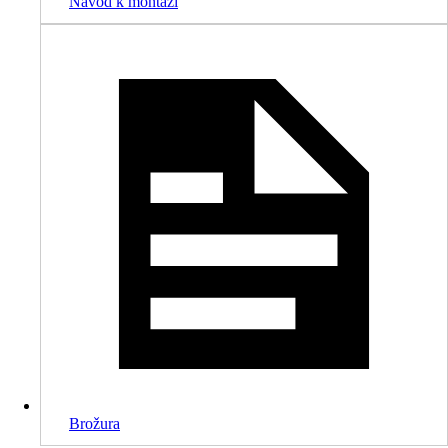
Návod k montáži
Brožura