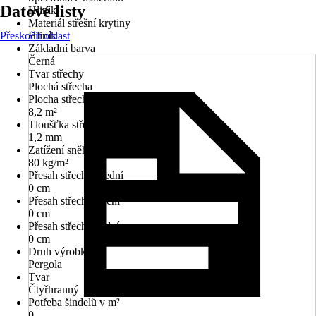
Datové listy
Hliník
Materiál střešní krytiny
Přeskočit oblast
Hliník
Základní barva
Černá
Tvar střechy
Plochá střecha
Plocha střechy
8,2 m²
Tloušťka střechy
1,2 mm
Zatížení sněhem
80 kg/m²
Přesah střechy přední
0 cm
Přesah střechy boční
0 cm
Přesah střechy zadní
0 cm
Druh výrobku
Pergola
Tvar
Čtyřhranný
Potřeba šindelů v m²
0