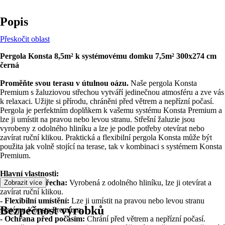
Popis
Přeskočit oblast
Pergola Konsta 8,5m² k systémovému domku 7,5m² 300x274 cm
černá
Proměňte svou terasu v útulnou oázu.
Naše pergola Konsta
Premium s žaluziovou střechou vytváří jedinečnou atmosféru a zve vás
k relaxaci. Užijte si přírodu, chráněni před větrem a nepřízní počasí.
Pergola je perfektním doplňkem k vašemu systému Konsta Premium a
lze ji umístit na pravou nebo levou stranu. Střešní žaluzie jsou
vyrobeny z odolného hliníku a lze je podle potřeby otevírat nebo
zavírat ruční klikou. Praktická a flexibilní pergola Konsta může být
použita jak volně stojící na terase, tak v kombinaci s systémem Konsta
Premium.
Hlavní vlastnosti:
- Žaluziová střecha:
Vyrobená z odolného hliníku, lze ji otevírat a
Zobrazit více
zavírat ruční klikou.
- Flexibilní umístění:
Lze ji umístit na pravou nebo levou stranu
Bezpečnost výrobků
systému Konsta Premium.
- Ochrana před počasím:
Chrání před větrem a nepřízní počasí.