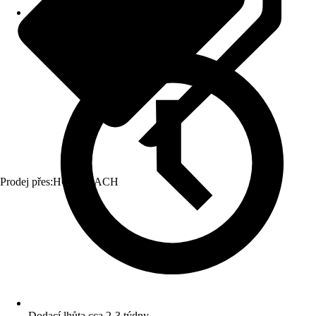
Prodej přes:
HORNBACH
Dodací lhůta cca 2-3 týdny