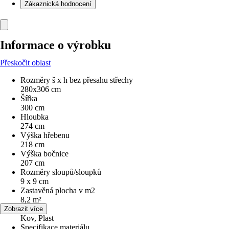
Zákaznická hodnocení
Informace o výrobku
Přeskočit oblast
Rozměry š x h bez přesahu střechy
280x306 cm
Šířka
300 cm
Hloubka
274 cm
Výška hřebenu
218 cm
Výška bočnice
207 cm
Rozměry sloupů/sloupků
9 x 9 cm
Zastavěná plocha v m2
8,2 m²
Materiál
Zobrazit více
Kov, Plast
Specifikace materiálu