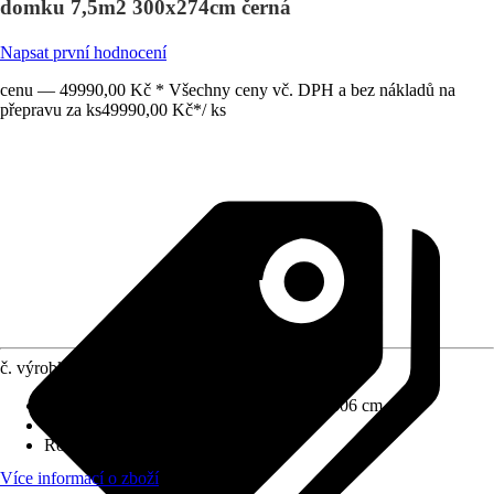
domku 7,5m2 300x274cm černá
Napsat první hodnocení
cenu — 49990,00 Kč * Všechny ceny vč. DPH a bez nákladů na
přepravu za ks
49990,00 Kč
*
/
ks
č. výrobku
12270463
Rozměry š x h bez přesahu střechy
:
280x306 cm
Specifikace materiálu
:
Hliník
Rozměry sloupů/sloupků
:
9 x 9 cm
Více informací o zboží