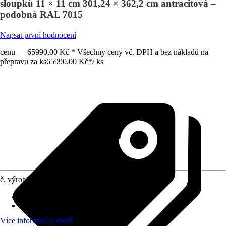
sloupků 11 × 11 cm 301,24 × 362,2 cm antracitová –
podobná RAL 7015
Napsat první hodnocení
cenu — 65990,00 Kč * Všechny ceny vč. DPH a bez nákladů na
přepravu za ks
65990,00 Kč
*
/
ks
č. výrobku
12029185
Zastavěná plocha v m2
:
10,91 m²
Kvalita látky
:
-
Více informací o zboží