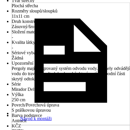
Tvar střechy
Plochá střecha
Rozměry sloupů/sloupků
11x11 cm
Druh konstrukce
Zásuvný/šroubovací systém
Složení materiálu
-
Kvalita látky
-
Sériové vybavení
Žádná
Upozornění
Pergoly mají integrovaný systém odvodu vody. Lamely odvádějí
vodu do traverz a odtud do sloupků, které mají ve spodní části
skrytý odtok.
Série
Mirador Deluxe
Výška
250 cm
Povrch/Povrchová úprava
S práškovou úpravou
Barva podstavce
Návod k montáži
Antracit
KČZ