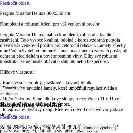
Přeskočit oblast
Pergola Mirador Deluxe 300x360 cm
Kompletní a robustní řešení pro váš venkovní prostor
Pergola Mirador Deluxe nabízí kompletní, robustní a kvalitní
zastřešení. Tato vysoce kvalitní, odolná a korozivzdorná pergola
otevírá váš venkovní prostor pro celoroční relaxaci. Lamely střechy
umožňují uživateli volbu mezi sluncem a stínem a zároveň poskytují
ochranu před deštěm a povětrnostními vlivy. Díky své robustní
konstrukci se nemusíte obávat o stabilitu nebo bezpečnost.
Klíčové vlastnosti:
- Rám: Vysoce odolný, práškově lakovaný hliník.
- Krytina: Nastavitelné lamely, které umožňují regulaci světla a
Zobrazit více
ventilace.
- Opěrné sloupy: Silné hliníkové sloupy o rozměrech 11 x 11 cm
Bezpečnost výrobků
zajišťují stabilitu a dlouhou životnost.
- Integrovaný dešťový okap: Efektivní odvod dešťové vody skrze
sloupy.
Přeskočit oblast
Ať už pergolu využijete jakkoli, Mirador Deluxe splní svůj slib
Zodpovědnost za bezpečnost výrobku viz
.
informace výrobce
poskytovat bezpečí, pohodlí a styl při relaxaci venku.