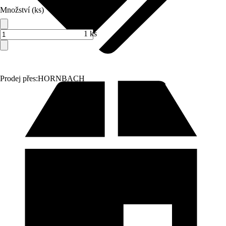
Množství (ks)
1 ks
Prodej přes:
HORNBACH