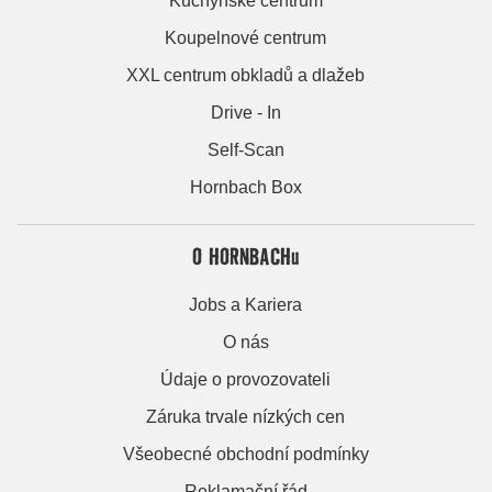
Kuchyňské centrum
Koupelnové centrum
XXL centrum obkladů a dlažeb
Drive - In
Self-Scan
Hornbach Box
O HORNBACHu
Jobs a Kariera
O nás
Údaje o provozovateli
Záruka trvale nízkých cen
Všeobecné obchodní podmínky
Reklamační řád