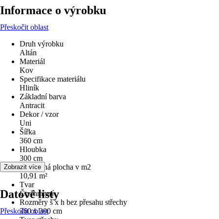
Informace o výrobku
Přeskočit oblast
Druh výrobku
Altán
Materiál
Kov
Specifikace materiálu
Hliník
Základní barva
Antracit
Dekor / vzor
Uni
Šířka
360 cm
Hloubka
300 cm
Zastavěná plocha v m2
Zobrazit více
10,91 m²
Tvar
Datové listy
Čtyřhranný
Rozměry š x h bez přesahu střechy
Přeskočit oblast
360 x 300 cm