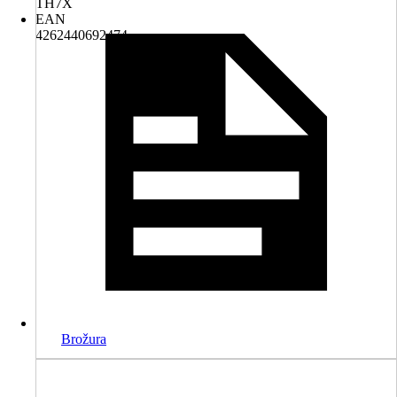
TH7X
EAN
4262440692474
Brožura