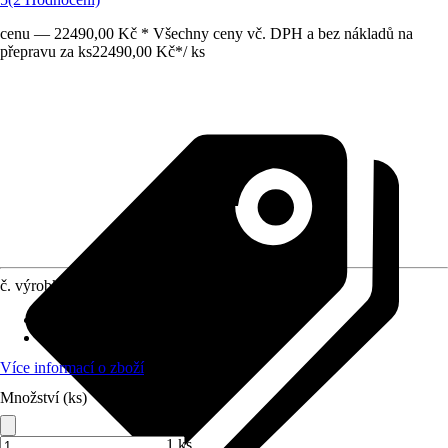
cenu — 22490,00 Kč * Všechny ceny vč. DPH a bez nákladů na
přepravu za ks
22490,00 Kč
*
/
ks
č. výrobku
10544529
Rozměry sloupů/sloupků
:
10 x 4,5 cm
Zatížení sněhem
:
0,690 kN/m²
Více informací o zboží
Množství (ks)
1 ks