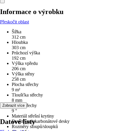
Informace o výrobku
Přeskočit oblast
Šířka
312 cm
Hloubka
303 cm
Průchozí výška
192 cm
Výška vpředu
206 cm
Výška stěny
258 cm
Plocha střechy
9 m²
Tloušťka střechy
8 mm
Sklon střechy
Zobrazit více
9 °
Materiál střešní krytiny
Datové listy
Dvojité polykarbonátové desky
Rozměry sloupů/sloupků