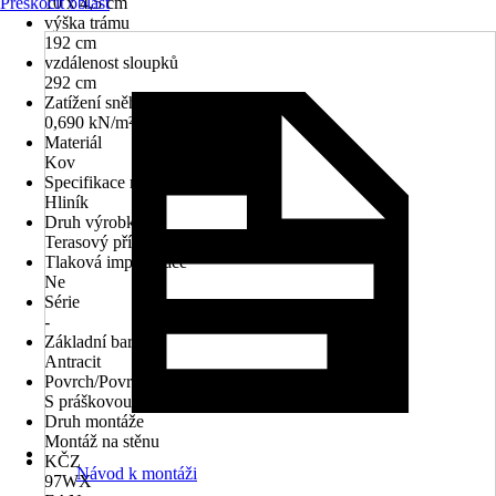
Přeskočit oblast
10 x 4,5 cm
výška trámu
192 cm
vzdálenost sloupků
292 cm
Zatížení sněhem
0,690 kN/m²
Materiál
Kov
Specifikace materiálu
Hliník
Druh výrobku
Terasový přístřešek
Tlaková impregnace
Ne
Série
-
Základní barva
Antracit
Povrch/Povrchová úprava
S práškovou úpravou
Druh montáže
Montáž na stěnu
KČZ
Návod k montáži
97WX