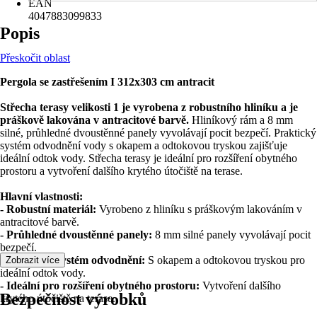
EAN
4047883099833
Popis
Přeskočit oblast
Pergola se zastřešením I 312x303 cm antracit
Střecha terasy velikosti 1 je vyrobena z robustního hliníku a je
práškově lakována v antracitové barvě.
Hliníkový rám a 8 mm
silné, průhledné dvoustěnné panely vyvolávají pocit bezpečí. Praktický
systém odvodnění vody s okapem a odtokovou tryskou zajišťuje
ideální odtok vody. Střecha terasy je ideální pro rozšíření obytného
prostoru a vytvoření dalšího krytého útočiště na terase.
Hlavní vlastnosti:
- Robustní materiál:
Vyrobeno z hliníku s práškovým lakováním v
antracitové barvě.
- Průhledné dvoustěnné panely:
8 mm silné panely vyvolávají pocit
bezpečí.
- Praktický systém odvodnění:
S okapem a odtokovou tryskou pro
Zobrazit více
ideální odtok vody.
- Ideální pro rozšíření obytného prostoru:
Vytvoření dalšího
Bezpečnost výrobků
krytého útočiště na terase.