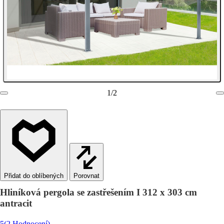
1
/
2
Porovnat
Hliníková pergola se zastřešením I 312 x 303 cm
antracit
5
(2 Hodnocení)