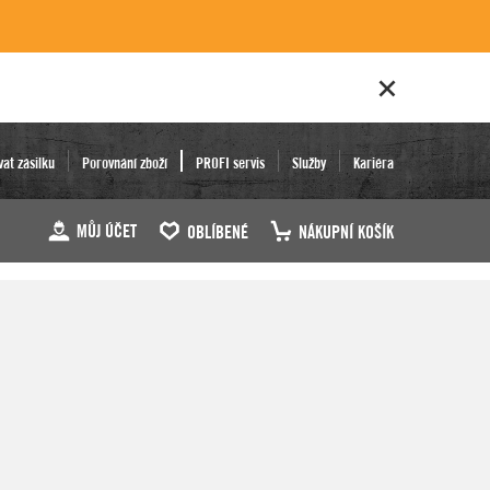
vat zásilku
Porovnání zboží
PROFI servis
Služby
Kariéra
MŮJ ÚČET
OBLÍBENÉ
NÁKUPNÍ KOŠÍK