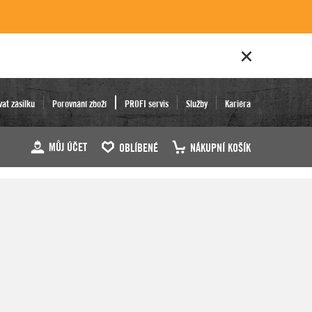
vat zásilku
Porovnání zboží
PROFI servis
Služby
Kariéra
MŮJ ÚČET
OBLÍBENÉ
NÁKUPNÍ KOŠÍK