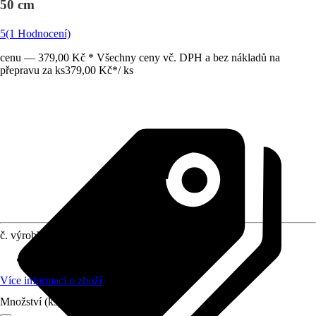
50 cm
5
(1 Hodnocení)
cenu — 379,00 Kč * Všechny ceny vč. DPH a bez nákladů na
přepravu za ks
379,00 Kč
*
/
ks
č. výrobku
6630887
Materiál
:
Plast
Více informací o zboží
Množství (ks)