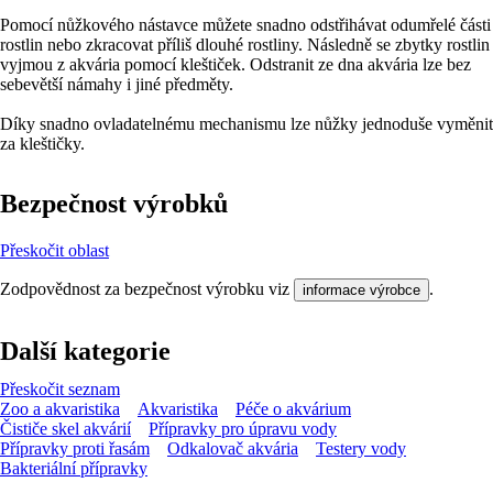
Pomocí nůžkového nástavce můžete snadno odstřihávat odumřelé části
rostlin nebo zkracovat příliš dlouhé rostliny. Následně se zbytky rostlin
vyjmou z akvária pomocí kleštiček. Odstranit ze dna akvária lze bez
sebevětší námahy i jiné předměty.
Díky snadno ovladatelnému mechanismu lze nůžky jednoduše vyměnit
za kleštičky.
Bezpečnost výrobků
Přeskočit oblast
Zodpovědnost za bezpečnost výrobku viz
.
informace výrobce
Další kategorie
Přeskočit seznam
Zoo a akvaristika
Akvaristika
Péče o akvárium
Čističe skel akvárií
Přípravky pro úpravu vody
Přípravky proti řasám
Odkalovač akvária
Testery vody
Bakteriální přípravky