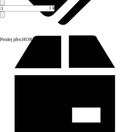
1 ks
Prodej přes:
HORNBACH