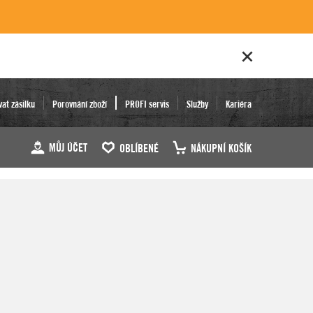
vat zásilku
Porovnání zboží
PROFI servis
Služby
Kariéra
MŮJ ÚČET
OBLÍBENÉ
NÁKUPNÍ KOŠÍK