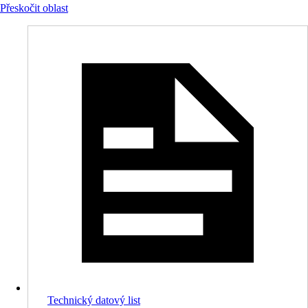
Přeskočit oblast
Technický datový list