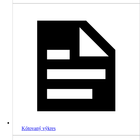
Kótovaný výkres