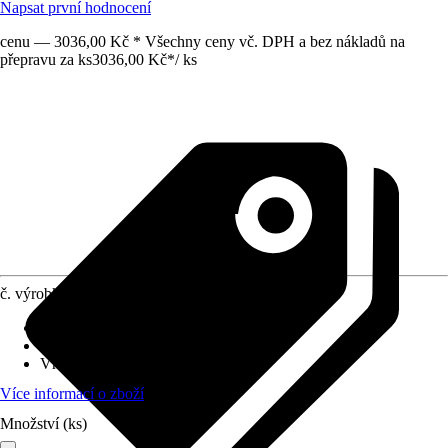
Napsat první hodnocení
cenu — 3036,00 Kč * Všechny ceny vč. DPH a bez nákladů na
přepravu za ks
3036,00 Kč
*
/
ks
č. výrobku
12144813
Provedení
:
Vodní filtr
Využití
:
Filtrace
Vhodné pro
:
Vedení pitné vody
Více informací o zboží
Množství (ks)