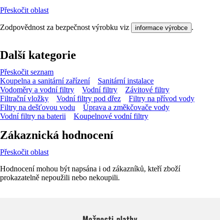
Přeskočit oblast
Zodpovědnost za bezpečnost výrobku viz
.
informace výrobce
Další kategorie
Přeskočit seznam
Koupelna a sanitární zařízení
Sanitární instalace
Vodoměry a vodní filtry
Vodní filtry
Závitové filtry
Filtrační vložky
Vodní filtry pod dřez
Filtry na přívod vody
Filtry na dešťovou vodu
Úprava a změkčovače vody
Vodní filtry na baterii
Koupelnové vodní filtry
Zákaznická hodnocení
Přeskočit oblast
Hodnocení mohou být napsána i od zákazníků, kteří zboží
prokazatelně nepoužili nebo nekoupili.
Možnosti platby