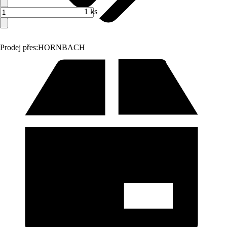
1 ks
Prodej přes:
HORNBACH