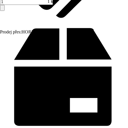
1 ks
Prodej přes:
HORNBACH