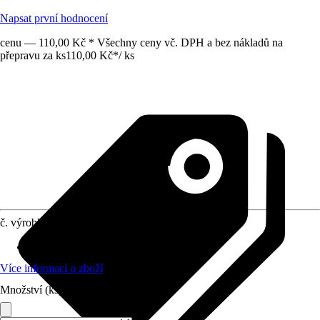
Napsat první hodnocení
cenu — 110,00 Kč * Všechny ceny vč. DPH a bez nákladů na
přepravu za ks
110,00 Kč
*
/
ks
č. výrobku
10155713
Vhodné pro
:
Topné těleso
Více informací o zboží
Množství (ks)