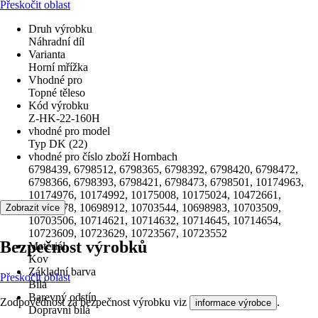
Přeskočit oblast
Druh výrobku
Náhradní díl
Varianta
Horní mřížka
Vhodné pro
Topné těleso
Kód výrobku
Z-HK-22-160H
vhodné pro model
Typ DK (22)
vhodné pro číslo zboží Hornbach
6798439, 6798512, 6798365, 6798392, 6798420, 6798472,
6798366, 6798393, 6798421, 6798473, 6798501, 10174963,
10174976, 10174992, 10175008, 10175024, 10472661,
10669478, 10698912, 10703544, 10698983, 10703509,
Zobrazit více
10703506, 10714621, 10714632, 10714645, 10714654,
10723609, 10723629, 10723567, 10723552
Bezpečnost výrobků
Materiál
Kov
Základní barva
Přeskočit oblast
Bílá
Barevný odstín
Zodpovědnost za bezpečnost výrobku viz
.
informace výrobce
Dopravní bílá