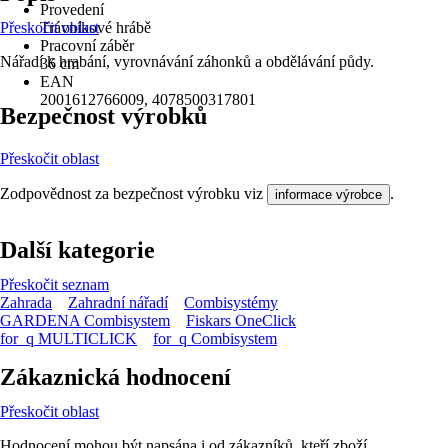
Provedení
Přeskočit oblast
Trávníkové hrábě
Pracovní záběr
Nářadí k hrabání, vyrovnávání záhonků a obdělávání půdy.
36 cm
EAN
2001612766009, 4078500317801
Bezpečnost výrobků
Přeskočit oblast
Zodpovědnost za bezpečnost výrobku viz
.
informace výrobce
Další kategorie
Přeskočit seznam
Zahrada
Zahradní nářadí
Combisystémy
GARDENA Combisystem
Fiskars OneClick
for_q MULTICLICK
for_q Combisystem
Zákaznická hodnocení
Přeskočit oblast
Hodnocení mohou být napsána i od zákazníků, kteří zboží