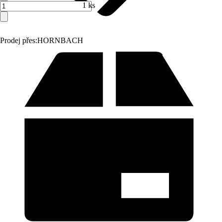
1 ks
Prodej přes:
HORNBACH