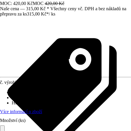
MOC: 420,00 Kč
MOC
420,00 Kč
Naše cena — 315,00 Kč * Všechny ceny vč. DPH a bez nákladů na
přepravu za ks
315,00 Kč
*
/
ks
č. výrobku
1612766
Provedení násady
:
-
Provedení nářadí
:
Ocel
Hmotnost
:
0,54 kg
Více informací o zboží
Množství (ks)