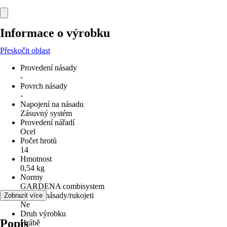
Informace o výrobku
Přeskočit oblast
Provedení násady
-
Povrch násady
-
Napojení na násadu
Zásuvný systém
Provedení nářadí
Ocel
Počet hrotů
14
Hmotnost
0,54 kg
Normy
GARDENA combisystem
Včetně násady/rukojeti
Zobrazit více
Ne
Druh výrobku
Popis
Hrábě