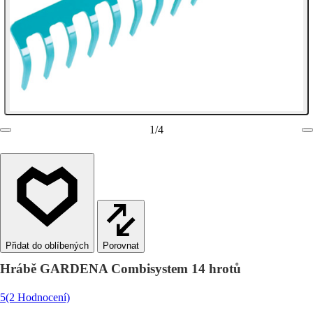
1
/
4
Porovnat
Hrábě GARDENA Combisystem 14 hrotů
5
(2 Hodnocení)