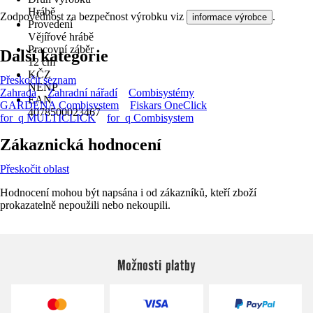
Hrábě
Zodpovědnost za bezpečnost výrobku viz
.
informace výrobce
Provedení
Vějířové hrábě
Pracovní záběr
Další kategorie
12 cm
KČZ
Přeskočit seznam
NENP
Zahrada
Zahradní nářadí
Combisystémy
EAN
GARDENA Combisystem
Fiskars OneClick
4078500023467
for_q MULTICLICK
for_q Combisystem
Zákaznická hodnocení
Přeskočit oblast
Hodnocení mohou být napsána i od zákazníků, kteří zboží
prokazatelně nepoužili nebo nekoupili.
Možnosti platby