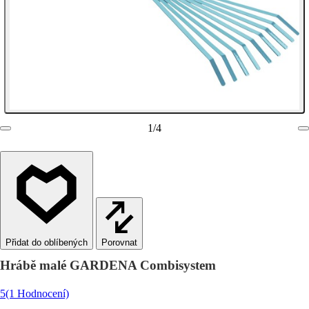
1
/
4
Porovnat
Hrábě malé GARDENA Combisystem
5
(1 Hodnocení)