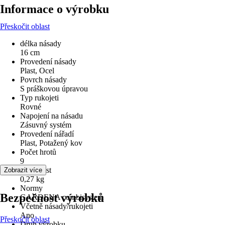
Informace o výrobku
Přeskočit oblast
délka násady
16 cm
Provedení násady
Plast, Ocel
Povrch násady
S práškovou úpravou
Typ rukojeti
Rovné
Napojení na násadu
Zásuvný systém
Provedení nářadí
Plast, Potažený kov
Počet hrotů
9
Hmotnost
Zobrazit více
0,27 kg
Normy
Bezpečnost výrobků
GARDENA combisystem
Včetně násady/rukojeti
Ano
Přeskočit oblast
Druh výrobku