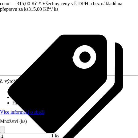
cenu — 315,00 Kč * Všechny ceny vč. DPH a bez nákladů na
přepravu za ks
315,00 Kč
*
/
ks
č. výrobku
6180841
Provedení násady
:
Plast, Ocel
Provedení nářadí
:
Plast, Potažený kov
Hmotnost
:
0,27 kg
Více informací o zboží
Množství (ks)
1 ks