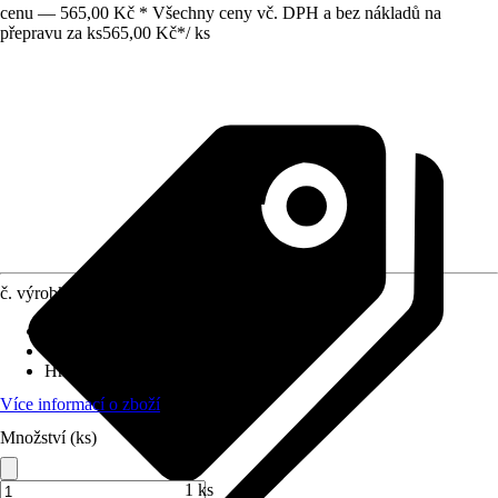
cenu — 565,00 Kč * Všechny ceny vč. DPH a bez nákladů na
přepravu za ks
565,00 Kč
*
/
ks
č. výrobku
5983798
Provedení násady
:
-
Provedení nářadí
:
Plast
Hmotnost
:
0,42 kg
Více informací o zboží
Množství (ks)
1 ks