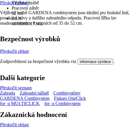
Přeskočit oblast
Vějířové hrábě
Pracovní záběr
Vějířové hrábě GARDENA combisystem jsou ideální pro hrabání listí,
52 cm
posekané trávy a dalšího zahradního odpadu. Pracovní šířku lze
EAN
snadno nastavit v 6 stupních od 35 do 52 cm.
4078500017343
Bezpečnost výrobků
Přeskočit oblast
Zodpovědnost za bezpečnost výrobku viz
.
informace výrobce
Další kategorie
Přeskočit seznam
Zahrada
Zahradní nářadí
Combisystémy
GARDENA Combisystem
Fiskars OneClick
for_q MULTICLICK
for_q Combisystem
Zákaznická hodnocení
Přeskočit oblast