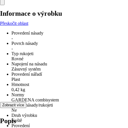
Informace o výrobku
Přeskočit oblast
Provedení násady
-
Povrch násady
-
Typ rukojeti
Rovné
Napojení na násadu
Zásuvný systém
Provedení nářadí
Plast
Hmotnost
0,42 kg
Normy
GARDENA combisystem
Včetně násady/rukojeti
Zobrazit více
Ne
Druh výrobku
Popis
Koště
Provedení