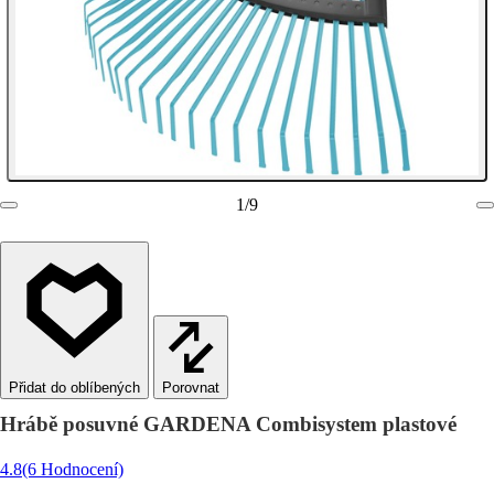
1
/
9
Porovnat
Hrábě posuvné GARDENA Combisystem plastové
4.8
(6 Hodnocení)