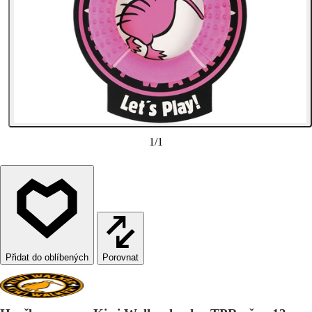
1
/
1
Porovnat