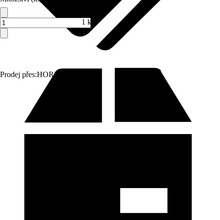
1 ks
Prodej přes:
HORNBACH