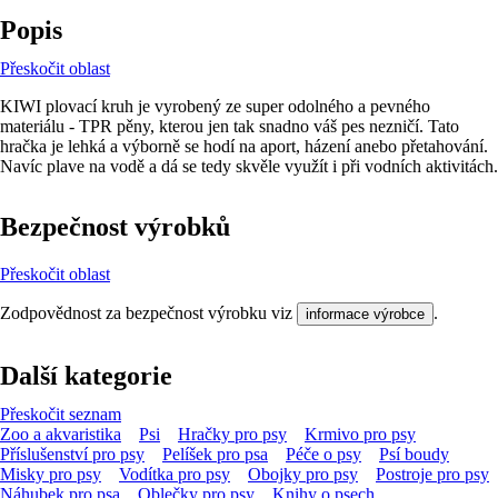
Popis
Přeskočit oblast
KIWI plovací kruh je vyrobený ze super odolného a pevného
materiálu - TPR pěny, kterou jen tak snadno váš pes nezničí. Tato
hračka je lehká a výborně se hodí na aport, házení anebo přetahování.
Navíc plave na vodě a dá se tedy skvěle využít i při vodních aktivitách.
Bezpečnost výrobků
Přeskočit oblast
Zodpovědnost za bezpečnost výrobku viz
.
informace výrobce
Další kategorie
Přeskočit seznam
Zoo a akvaristika
Psi
Hračky pro psy
Krmivo pro psy
Příslušenství pro psy
Pelíšek pro psa
Péče o psy
Psí boudy
Misky pro psy
Vodítka pro psy
Obojky pro psy
Postroje pro psy
Náhubek pro psa
Oblečky pro psy
Knihy o psech