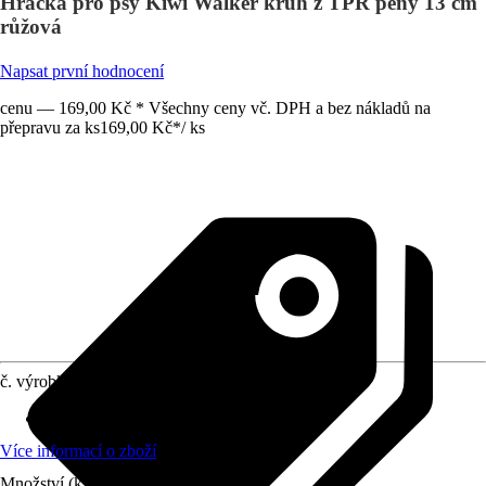
Hračka pro psy Kiwi Walker kruh z TPR pěny 13 cm
růžová
Napsat první hodnocení
cenu — 169,00 Kč * Všechny ceny vč. DPH a bez nákladů na
přepravu za ks
169,00 Kč
*
/
ks
č. výrobku
10333956
Materiál
:
Plast
Více informací o zboží
Množství (ks)