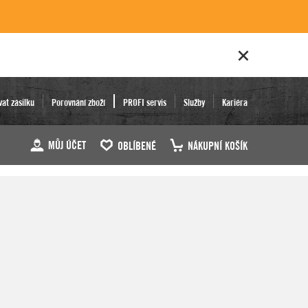
vat zásilku
Porovnání zboží
PROFI servis
Služby
Kariéra
MŮJ ÚČET
OBLÍBENÉ
NÁKUPNÍ KOŠÍK