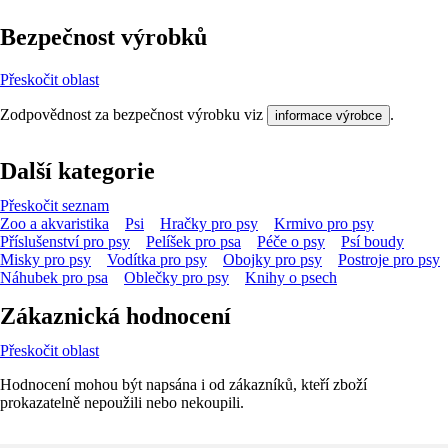
Bezpečnost výrobků
Přeskočit oblast
Zodpovědnost za bezpečnost výrobku viz
.
informace výrobce
Další kategorie
Přeskočit seznam
Zoo a akvaristika
Psi
Hračky pro psy
Krmivo pro psy
Příslušenství pro psy
Pelíšek pro psa
Péče o psy
Psí boudy
Misky pro psy
Vodítka pro psy
Obojky pro psy
Postroje pro psy
Náhubek pro psa
Oblečky pro psy
Knihy o psech
Zákaznická hodnocení
Přeskočit oblast
Hodnocení mohou být napsána i od zákazníků, kteří zboží
prokazatelně nepoužili nebo nekoupili.