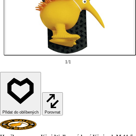
1
/
1
Porovnat