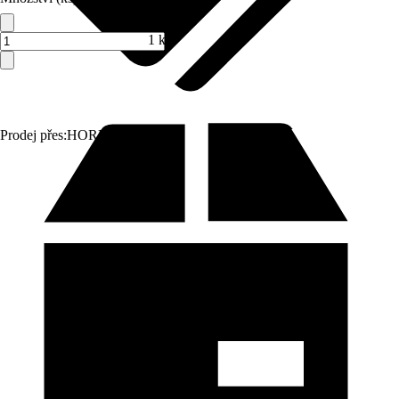
1 ks
Prodej přes:
HORNBACH