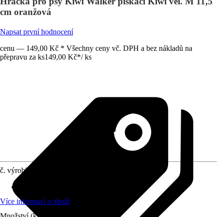
Hračka pro psy Kiwi Walker pískací Kiwi vel. M 11,5
cm oranžová
Napsat první hodnocení
cenu — 149,00 Kč * Všechny ceny vč. DPH a bez nákladů na
přepravu za ks
149,00 Kč
*
/
ks
č. výrobku
10333937
Materiál
:
Plast
Více informací o zboží
Množství (ks)