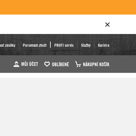
vat zásilku
Porovnání zboží
PROFI servis
Služby
Kariéra
MŮJ ÚČET
OBLÍBENÉ
NÁKUPNÍ KOŠÍK