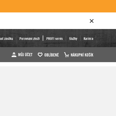
vat zásilku
Porovnání zboží
PROFI servis
Služby
Kariéra
MŮJ ÚČET
OBLÍBENÉ
NÁKUPNÍ KOŠÍK