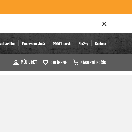
vat zásilku
Porovnání zboží
PROFI servis
Služby
Kariéra
MŮJ ÚČET
OBLÍBENÉ
NÁKUPNÍ KOŠÍK