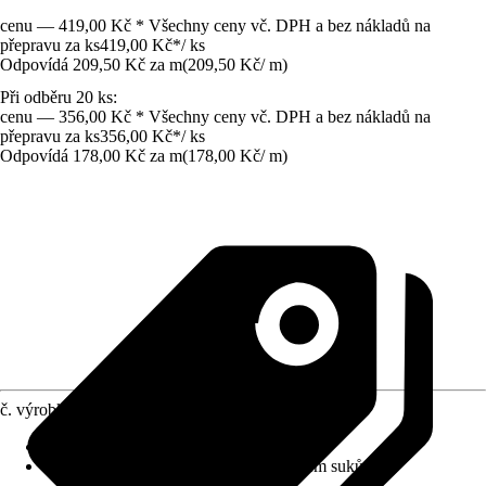
cenu — 419,00 Kč * Všechny ceny vč. DPH a bez nákladů na
přepravu za ks
419,00 Kč
*
/
ks
Odpovídá 209,50 Kč za m
(
209,50 Kč
/
m
)
Při odběru 20 ks:
cenu — 356,00 Kč * Všechny ceny vč. DPH a bez nákladů na
přepravu za ks
356,00 Kč
*
/
ks
Odpovídá 178,00 Kč za m
(
178,00 Kč
/
m
)
č. výrobku
8741801
Specifikace materiálu
:
Buk
Charakteristika kvality
:
S malým podílem suků