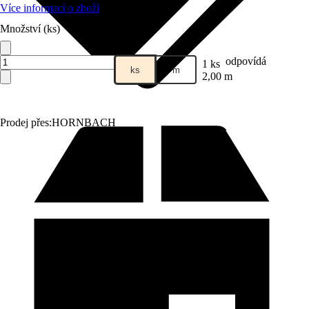
Více informací o zboží
Množství (ks)
odpovídá
1 ks
ks
m
2,00 m
Prodej přes:
HORNBACH