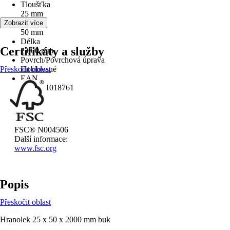
Tloušťka
25 mm
Šířka
Zobrazit více
50 mm
Délka
Certifikáty a služby
2 000 mm
Povrch/Povrchová úprava
Přeskočit oblast
Hoblované
EAN
8595101018761
FSC® N004506
Další informace:
www.fsc.org
Popis
Přeskočit oblast
Hranolek 25 x 50 x 2000 mm buk