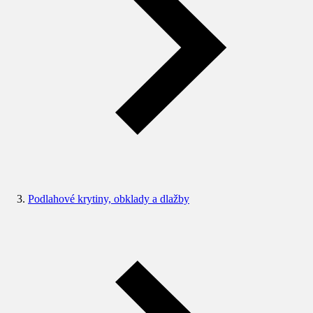
Podlahové krytiny, obklady a dlažby