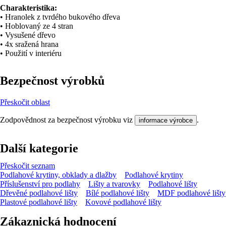
Charakteristika:
• Hranolek z tvrdého bukového dřeva
• Hoblovaný ze 4 stran
• Vysušené dřevo
• 4x sražená hrana
• Použití v interiéru
Bezpečnost výrobků
Přeskočit oblast
Zodpovědnost za bezpečnost výrobku viz
.
informace výrobce
Další kategorie
Přeskočit seznam
Podlahové krytiny, obklady a dlažby
Podlahové krytiny
Příslušenství pro podlahy
Lišty a tvarovky
Podlahové lišty
Dřevěné podlahové lišty
Bílé podlahové lišty
MDF podlahové lišty
Plastové podlahové lišty
Kovové podlahové lišty
Zákaznická hodnocení