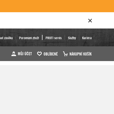
vat zásilku
Porovnání zboží
PROFI servis
Služby
Kariéra
MŮJ ÚČET
OBLÍBENÉ
NÁKUPNÍ KOŠÍK